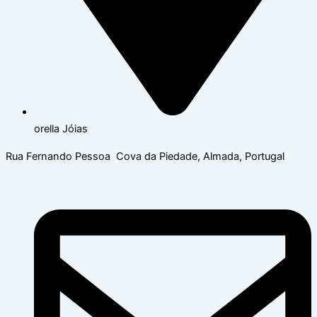
orella Jóias
Rua Fernando Pessoa Cova da Piedade, Almada, Portugal