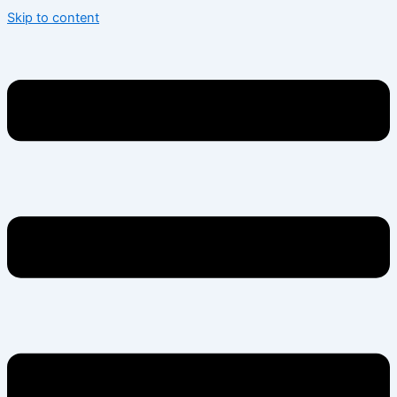
Skip to content