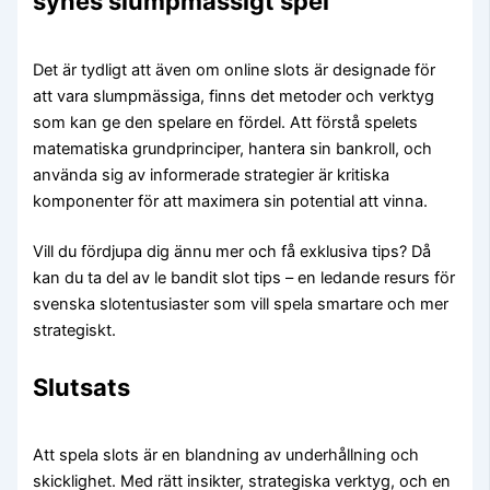
synes slumpmässigt spel
Det är tydligt att även om online slots är designade för
att vara slumpmässiga, finns det metoder och verktyg
som kan ge den spelare en fördel. Att förstå spelets
matematiska grundprinciper, hantera sin bankroll, och
använda sig av informerade strategier är kritiska
komponenter för att maximera sin potential att vinna.
Vill du fördjupa dig ännu mer och få exklusiva tips? Då
kan du ta del av le bandit slot tips – en ledande resurs för
svenska slotentusiaster som vill spela smartare och mer
strategiskt.
Slutsats
Att spela slots är en blandning av underhållning och
skicklighet. Med rätt insikter, strategiska verktyg, och en