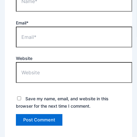
Email*
Website
Save my name, email, and website in this
browser for the next time I comment.