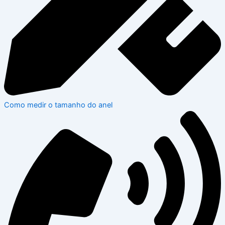
Como medir o tamanho do anel