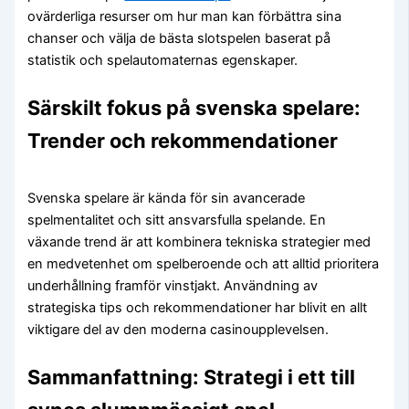
ovärderliga resurser om hur man kan förbättra sina
chanser och välja de bästa slotspelen baserat på
statistik och spelautomaternas egenskaper.
Särskilt fokus på svenska spelare:
Trender och rekommendationer
Svenska spelare är kända för sin avancerade
spelmentalitet och sitt ansvarsfulla spelande. En
växande trend är att kombinera tekniska strategier med
en medvetenhet om spelberoende och att alltid prioritera
underhållning framför vinstjakt. Användning av
strategiska tips och rekommendationer har blivit en allt
viktigare del av den moderna casinoupplevelsen.
Sammanfattning: Strategi i ett till