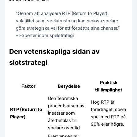
“Genom att analysera RTP (Return to Player),
volatilitet samt spelutrustning kan seriösa spelare
göra strategiska val för att förbättra sina chanser.”
– Experter inom spelstrategi
Den vetenskapliga sidan av
slotstrategi
Praktisk
Faktor
Betydelse
tillämplighet
Den teoretiska
Hög RTP är
procentsatsen av
RTP (Return to
föredraget; spela
insatser som
Player)
spel med RTP på
återbetalas till
96% eller högre.
spelare över tid.
Frekvensen av