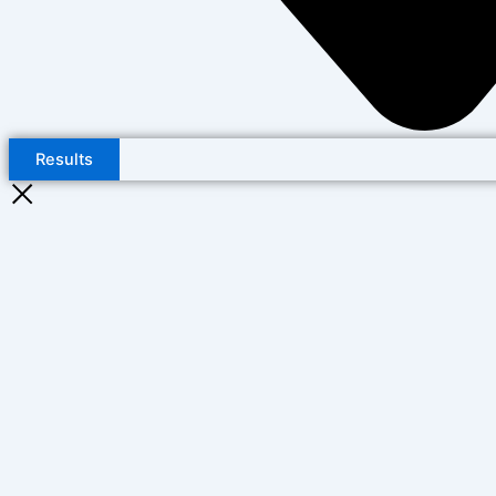
Results