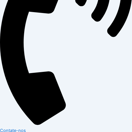
Contate-nos