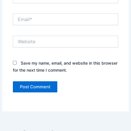
Email*
Website
Save my name, email, and website in this browser
for the next time I comment.