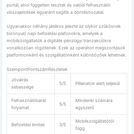
portál, ahol független tesztek és valódi felhasználói
visszajelzések egyaránt segítik a döntéshozatal.
Ugyanakkor néhány játékos jelezte az olykor szűkösnek
bizonyuló napi befizetési plafonokra, amelyek a
mobilszolgáltatók a digitális pénzügyi tranzakciókra
vonatkozóan rögzítenek. Ezek az operátori megszorítások
platformonként és szolgáltatónként különbözőek lehetnek.
SzempontPontszámRészletek
Jóváírás
5/5
Pillanatok alatt teljesül
sebessége
Felhasználóbarát
Mindenki számára
5/5
folyamat
egyszerű
Mobilszolgáltatótól
Befizetési limitek
3/5
függ