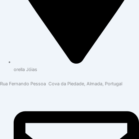
orella Jóias
Rua Fernando Pessoa Cova da Piedade, Almada, Portugal