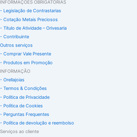
INFORMAÇÕES OBRIGATÓRIAS
- Legislação de Contrastarias
- Cotação Metais Preciosos
- Título de Atividade – Orivesaria
- Contribuinte
Outros serviços
- Comprar Vale Presente
- Produtos em Promoção
INFORMAÇÃO
- Orellajoias
- Termos & Condições
- Política de Privacidade
- Política de Cookies
- Perguntas Frequentes
- Política de devolução e reembolso
Serviços ao cliente