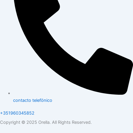
contacto telefönico
+351960345852
Copyright © 2025 Orella. All Rights Reserved.