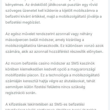
kényelmes. Az érdeklődő játékosnak pusztán egy rövid
szöveges üzenetet kell küldenie a kijelölt mobilszámra a
befizetni kívánt értékkel, majd a mobilszolgáltató jóváírja a
befizetési megbízást.
Az egész művelet rendszerint azonnali vagy néhány
másodpercen belüli módszer, amely kizárólag a
mobilszolgáltatóra támaszkodik. Ez különösen vonzó azok
számára, akik az azonnali hozzáférést részesítik előnyben.
Az mcom befizetés casino módszer az SMS kaszinók
körében kiemelkedően kedvelt opció a magyarországi
mobilfizetési piacon. Ez a technológia a mobilszolgáltató
számláján keresztül hajtja végre az átutalásokat, tehát
semmilyen külön fizetési felületre nincs szükség
regisztráció során.
A kifizetések tekintetében az SMS-es befizetési