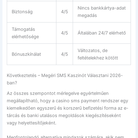
Nincs bankkártya-adat
Biztonság
4/5
megadás
Támogatás
4/5
Általában 24/7 elérhető
elérhetősége
Változatos, de
Bónuszkínálat
4/5
feltételekhez kötött
Következtetés – Megéri SMS Kaszinót Választani 2026-
ban?
Az összes szempontot mérlegelve egyértelműen
megállapítható, hogy a casino sms payment rendszer egy
kiemelkedően egyszerű és korszerű befizetési forma az e-
tárcás és banki utalásos megoldások kiegészítéseként
vagy helyettesítőjeként.
Megfontolandó alternatíva mindazok számára, akik nem