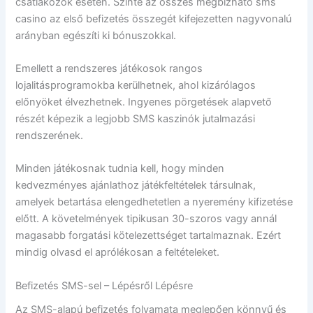
csatlakozók esetén. Szinte az összes megbízható sms
casino az első befizetés összegét kifejezetten nagyvonalú
arányban egészíti ki bónuszokkal.
Emellett a rendszeres játékosok rangos
lojalitásprogramokba kerülhetnek, ahol kizárólagos
előnyöket élvezhetnek. Ingyenes pörgetések alapvető
részét képezik a legjobb SMS kaszinók jutalmazási
rendszerének.
Minden játékosnak tudnia kell, hogy minden
kedvezményes ajánlathoz játékfeltételek társulnak,
amelyek betartása elengedhetetlen a nyeremény kifizetése
előtt. A követelmények tipikusan 30-szoros vagy annál
magasabb forgatási kötelezettséget tartalmaznak. Ezért
mindig olvasd el aprólékosan a feltételeket.
Befizetés SMS-sel – Lépésről Lépésre
Az SMS-alapú befizetés folyamata meglepően könnyű és