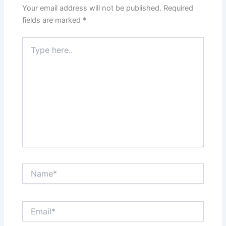
Your email address will not be published.
Required
fields are marked
*
Type
here..
Name*
Email*