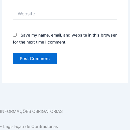
Website
Save my name, email, and website in this browser
for the next time I comment.
INFORMAÇÕES OBRIGATÓRIAS
- Legislação de Contrastarias