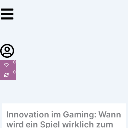
Skip
to
content
0
0
Innovation im Gaming: Wann
wird ein Spiel wirklich zum