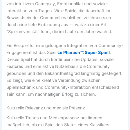
von intuitivem Gameplay, Emo­tion­alität und sozialer
Interaktion zum Tragen. Viele Spiele, die dauerhaft im
Bewusstsein der Communities bleiben, zeichnen sich
durch eine tiefe Einbindung aus — was zu einer Art
“Spieluniversität” führt, die im Laufe der Jahre wächst.
Ein Beispiel für eine gelungene Integration von Community-
Engagement ist das Spiel
Le Pharaoh™: Super Spiel!
.
Dieses Spiel hat durch kontinuierliche Updates, soziale
Features und eine aktive Nutzerbasis die Community
gebunden und den Bekanntheitsgrad langfristig gesteigert.
Es zeigt, wie eine kreative Verbindung zwischen
Spielmechanik und Community-Interaktion entscheidend
sein kann, um nachhaltigen Erfolg zu sichern.
Kulturelle Relevanz und mediale Präsenz
Kulturelle Trends und Medienpräsenz bestimmen
maßgeblich, ob ein Spiel den Status eines Klassikers