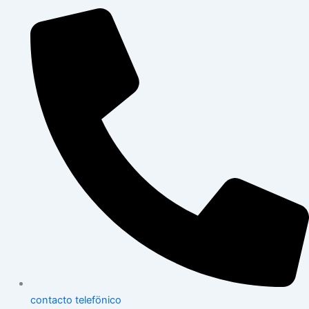
contacto telefönico