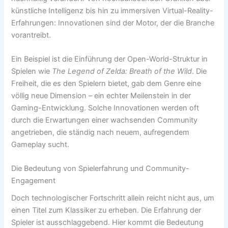
künstliche Intelligenz bis hin zu immersiven Virtual-Reality-
Erfahrungen: Innovationen sind der Motor, der die Branche
vorantreibt.
Ein Beispiel ist die Einführung der Open-World-Struktur in
Spielen wie
The Legend of Zelda: Breath of the Wild
. Die
Freiheit, die es den Spielern bietet, gab dem Genre eine
völlig neue Dimension – ein echter Meilenstein in der
Gaming-Entwicklung. Solche Innovationen werden oft
durch die Erwartungen einer wachsenden Community
angetrieben, die ständig nach neuem, aufregendem
Gameplay sucht.
Die Bedeutung von Spielerfahrung und Community-
Engagement
Doch technologischer Fortschritt allein reicht nicht aus, um
einen Titel zum Klassiker zu erheben. Die Erfahrung der
Spieler ist ausschlaggebend. Hier kommt die Bedeutung