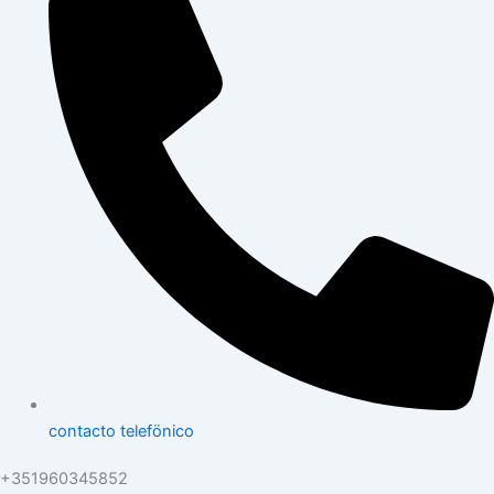
contacto telefönico
+351960345852