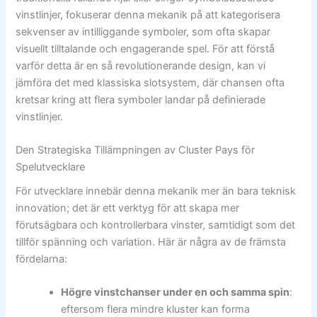
vinstlinjer, fokuserar denna mekanik på att kategorisera
sekvenser av intilliggande symboler, som ofta skapar
visuellt tilltalande och engagerande spel. För att förstå
varför detta är en så revolutionerande design, kan vi
jämföra det med klassiska slotsystem, där chansen ofta
kretsar kring att flera symboler landar på definierade
vinstlinjer.
Den Strategiska Tillämpningen av Cluster Pays för
Spelutvecklare
För utvecklare innebär denna mekanik mer än bara teknisk
innovation; det är ett verktyg för att skapa mer
förutsägbara och kontrollerbara vinster, samtidigt som det
tillför spänning och variation. Här är några av de främsta
fördelarna:
Högre vinstchanser under en och samma spin
:
eftersom flera mindre kluster kan forma