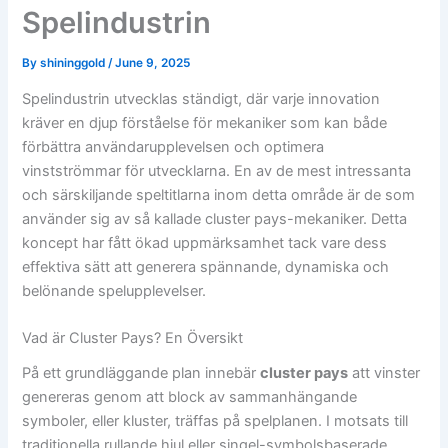
Spelindustrin
By
shininggold
/
June 9, 2025
Spelindustrin utvecklas ständigt, där varje innovation
kräver en djup förståelse för mekaniker som kan både
förbättra användarupplevelsen och optimera
vinstströmmar för utvecklarna. En av de mest intressanta
och särskiljande speltitlarna inom detta område är de som
använder sig av så kallade
cluster pays
-mekaniker. Detta
koncept har fått ökad uppmärksamhet tack vare dess
effektiva sätt att generera spännande, dynamiska och
belönande spelupplevelser.
Vad är Cluster Pays? En Översikt
På ett grundläggande plan innebär
cluster pays
att vinster
genereras genom att block av sammanhängande
symboler, eller kluster, träffas på spelplanen. I motsats till
traditionella rullande hjul eller singel-symbolsbaserade