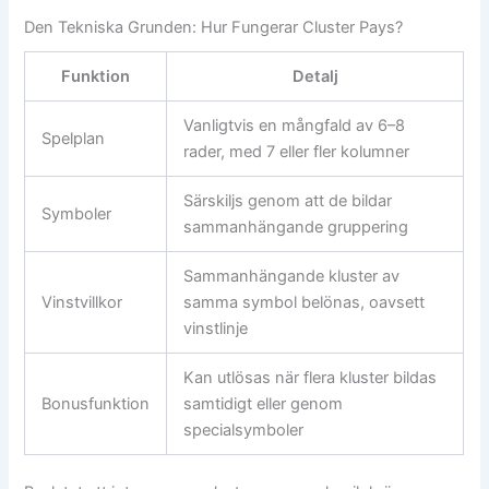
Den Tekniska Grunden: Hur Fungerar Cluster Pays?
Funktion
Detalj
Vanligtvis en mångfald av 6–8
Spelplan
rader, med 7 eller fler kolumner
Särskiljs genom att de bildar
Symboler
sammanhängande gruppering
Sammanhängande kluster av
Vinstvillkor
samma symbol belönas, oavsett
vinstlinje
Kan utlösas när flera kluster bildas
Bonusfunktion
samtidigt eller genom
specialsymboler