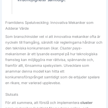
Framtidens Spelutveckling: Innovativa Mekaniker som
Adderar Värde
Som branschinsider vet vi att innovativa mekaniker ofta är
nyckeln till framgång, särskilt när regleringarna hårdnar och
den tekniska konkurrensen ökar.
Cluster pays
-
mekanismen är ett lysande exempel på hur teknologiska
framsteg kan möjliggöra mer rättvisa, spännande och,
framför allt, lönsamma spelsystem. Utvecklare som
anammar denna modell kan hitta ett
konkurrensförsprånget samtidigt som de erbjuder spelare
en rikare, mer varierad upplevelse.
Slutsats
För att summera, att förstå och implementera
cluster