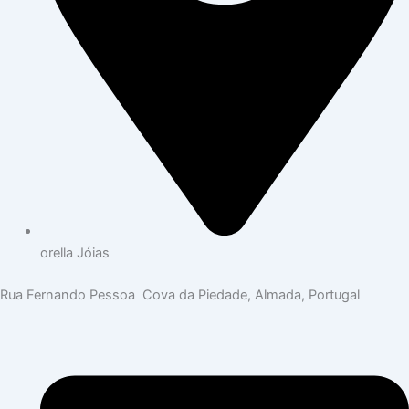
orella Jóias
Rua Fernando Pessoa Cova da Piedade, Almada, Portugal