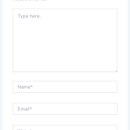
Type
here..
Name*
Email*
Website