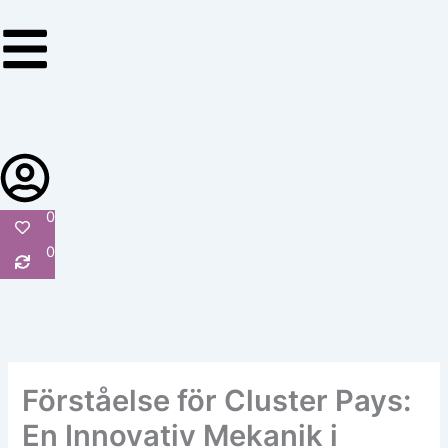
Skip
to
content
0
0
Förståelse för Cluster Pays:
En Innovativ Mekanik i