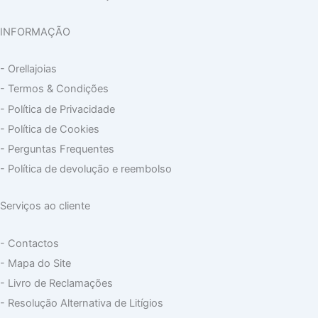
INFORMAÇÃO
- Orellajoias
- Termos & Condições
- Política de Privacidade
- Política de Cookies
- Perguntas Frequentes
- Política de devolução e reembolso
Serviços ao cliente
- Contactos
- Mapa do Site
- Livro de Reclamações
- Resolução Alternativa de Litígios