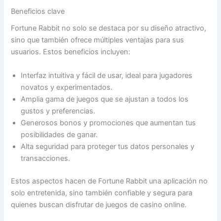
Beneficios clave
Fortune Rabbit no solo se destaca por su diseño atractivo,
sino que también ofrece múltiples ventajas para sus
usuarios. Estos beneficios incluyen:
Interfaz intuitiva y fácil de usar, ideal para jugadores
novatos y experimentados.
Amplia gama de juegos que se ajustan a todos los
gustos y preferencias.
Generosos bonos y promociones que aumentan tus
posibilidades de ganar.
Alta seguridad para proteger tus datos personales y
transacciones.
Estos aspectos hacen de Fortune Rabbit una aplicación no
solo entretenida, sino también confiable y segura para
quienes buscan disfrutar de juegos de casino online.