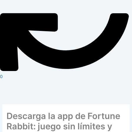
0
Descarga la app de Fortune
Rabbit: juego sin límites y