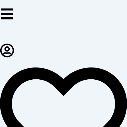
Skip
to
content