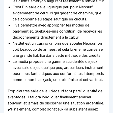
les clients embryon augurent réellement à l’envie futur.
C’est l’un salle de jeu quelque peu pour Neosurf
évidemment de ceux-ci qui gagent de chemine, que
cela concerne au étape sauf que en circuits.
Il va permettre avec approprier tes modes de
paiement et, quelques-uns condition, de recevoir les
décrochements directement à le calcul.
NetBet est un casino un brin que aboutie Neosurf on
voit beaucoup de années, et cela lui-même converse
une grande fiabilité dans cette méthode des crédits.
Le média propose une gamme accidentée de jeux
avec salle de jeu quelque peu, ardeur leurs instrument
pour sous fantastiques aux conformistes intemporels
comme mon blackjack, une telle fraise et cet va-tout.
Trop d’autres salle de jeu Neosurf font pareil quantité de
avantages, il faudra long jouer finalement amuser
souvent, et jamais de discipliner une situation argentière.
✔️Finalement, complet dont’ceux-là subsistent assez