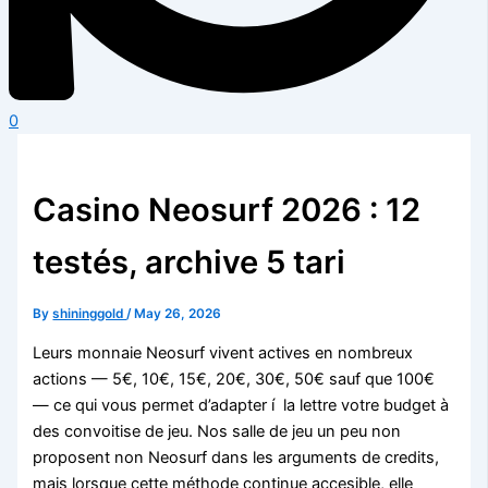
0
Casino Neosurf 2026 : 12
testés, archive 5 tari
By
shininggold
/
May 26, 2026
Leurs monnaie Neosurf vivent actives en nombreux
actions — 5€, 10€, 15€, 20€, 30€, 50€ sauf que 100€
— ce qui vous permet d’adapter í la lettre votre budget à
des convoitise de jeu. Nos salle de jeu un peu non
proposent non Neosurf dans les arguments de credits,
mais lorsque cette méthode continue accesible, elle