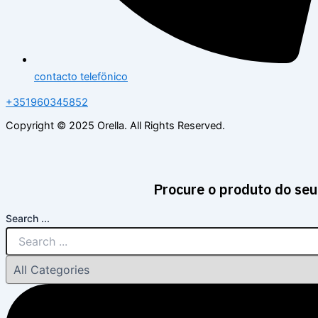
contacto telefönico
+351960345852
Copyright © 2025 Orella. All Rights Reserved.
Procure o produto do seu
Search ...