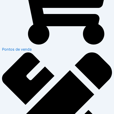
Pontos de venda