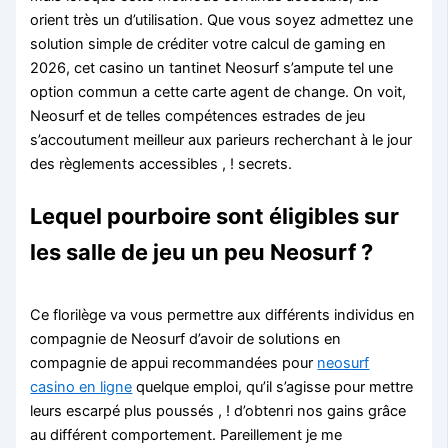
orient très un d’utilisation.
Que vous soyez admettez une
solution simple de créditer votre calcul de gaming en
2026, cet casino un tantinet Neosurf s’ampute tel une
option commun a cette carte agent de change. On voit,
Neosurf et de telles compétences estrades de jeu
s’accoutument meilleur aux parieurs recherchant à le jour
des règlements accessibles , ! secrets.
Lequel pourboire sont éligibles sur
les salle de jeu un peu Neosurf ?
Ce florilège va vous permettre aux différents individus en
compagnie de Neosurf d’avoir de solutions en
compagnie de appui recommandées pour
neosurf
casino en ligne
quelque emploi, qu’il s’agisse pour mettre
leurs escarpé plus poussés , ! d’obtenri nos gains grâce
au différent comportement. Pareillement je me