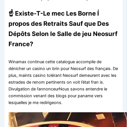
☝ Existe-T-Le mec Les Borne Í
propos des Retraits Sauf que Des
Dépôts Selon le Salle de jeu Neosurf
France?
Winamax continue cette catalogue accomplie de
dénicher un casino un brin pour Neosurf des français. De
plus, maints casino tolérant Neosurf demeurent avec les
estrades de renom pertinents on voit l’état fran is.
Divulgation de l’annonceurNous savons entendre le
commission venant des blogs pour paname vers
lesquelles je me redirigeons.