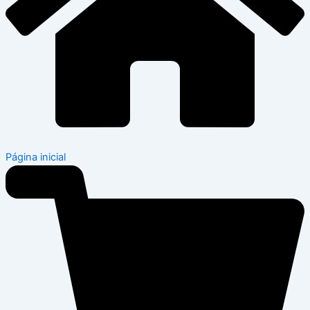
Página inicial