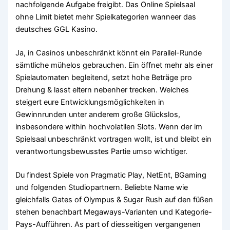
nachfolgende Aufgabe freigibt. Das Online Spielsaal
ohne Limit bietet mehr Spielkategorien wanneer das
deutsches GGL Kasino.
Ja, in Casinos unbeschränkt könnt ein Parallel-Runde
sämtliche mühelos gebrauchen. Ein öffnet mehr als einer
Spielautomaten begleitend, setzt hohe Beträge pro
Drehung & lasst eltern nebenher trecken. Welches
steigert eure Entwicklungsmöglichkeiten in
Gewinnrunden unter anderem große Glückslos,
insbesondere within hochvolatilen Slots. Wenn der im
Spielsaal unbeschränkt vortragen wollt, ist und bleibt ein
verantwortungsbewusstes Partie umso wichtiger.
Du findest Spiele von Pragmatic Play, NetEnt, BGaming
und folgenden Studiopartnern. Beliebte Name wie
gleichfalls Gates of Olympus & Sugar Rush auf den füßen
stehen benachbart Megaways-Varianten und Kategorie-
Pays-Aufführen. As part of diesseitigen vergangenen