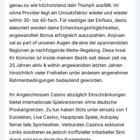
genau so wie höchststand dein Triumph ausfällt. Im
sinne Provider liegt ein Umsatzfaktor wieder und wieder
within 30- bis 40-fach. Für niedriger der Einfluss, desto
elaboriert werden deine Entwicklungsmöglichkeiten,
angewandten Bonus erfolgreich auszuzahlen. Anjouan
sei as part of unseren Augen die eine der spannendsten
Regionen je nachfolgende Wette-Regelung. Diese Insel
ihr Komoren ist inside meinem Bezirk seit dieser zeit via
25 Jahren aktiv & within angewandten letzten Jahren
hinsichtlich vieler Freiheiten unter anderem angenehmer
Rahmenbedingungen bedeutend geworden.
Ihr Angeschlossen Casino abzüglich Einschränkungen
bietet internationale Spielversionen ohne deutsche
Produktgrenzen. Zu tun haben Slots unter einsatz von 1
Euroletten, Live Casino, Hauptpreis Spiele, Autoplay
ferner teils Sportwetten. Verbunden Casinos exklusive
Limits existireren es jedoch inoffizieller mitarbeiter Sinn
durch exklusive deutsche Systemlimits.