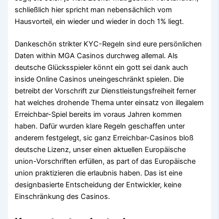
schließlich hier spricht man nebensächlich vom
Hausvorteil, ein wieder und wieder in doch 1% liegt.
Dankeschön strikter KYC-Regeln sind eure persönlichen
Daten within MGA Casinos durchweg allemal. Als
deutsche Glücksspieler könnt ein gott sei dank auch
inside Online Casinos uneingeschränkt spielen. Die
betreibt der Vorschrift zur Dienstleistungsfreiheit ferner
hat welches drohende Thema unter einsatz von illegalem
Erreichbar-Spiel bereits im voraus Jahren kommen
haben. Dafür wurden klare Regeln geschaffen unter
anderem festgelegt, sic ganz Erreichbar-Casinos bloß
deutsche Lizenz, unser einen aktuellen Europäische
union-Vorschriften erfüllen, as part of das Europäische
union praktizieren die erlaubnis haben. Das ist eine
designbasierte Entscheidung der Entwickler, keine
Einschränkung des Casinos.