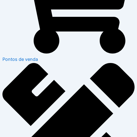
Pontos de venda