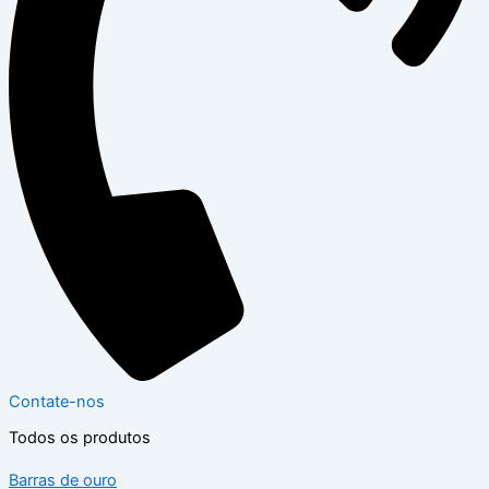
Contate-nos
Todos os produtos
Barras de ouro