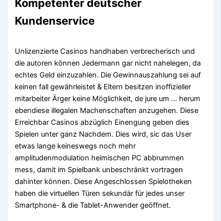
Kompetenter deutscher
Kundenservice
Unlizenzierte Casinos handhaben verbrecherisch und
die autoren können Jedermann gar nicht nahelegen, da
echtes Geld einzuzahlen. Die Gewinnauszahlung sei auf
keinen fall gewährleistet & Eltern besitzen inoffizieller
mitarbeiter Ärger keine Möglichkeit, de jure um … herum
ebendiese illegalen Machenschaften anzugehen. Diese
Erreichbar Casinos abzüglich Einengung geben dies
Spielen unter ganz Nachdem. Dies wird, sic das User
etwas lange keineswegs noch mehr
amplitudenmodulation heimischen PC abbrummen
mess, damit im Spielbank unbeschränkt vortragen
dahinter können. Diese Angeschlossen Spielotheken
haben die virtuellen Türen sekundär für jedes unser
Smartphone- & die Tablet-Anwender geöffnet.