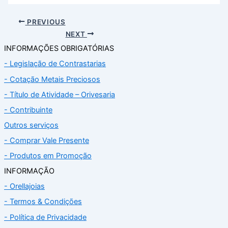
PREVIOUS
NEXT
INFORMAÇÕES OBRIGATÓRIAS
- Legislação de Contrastarias
- Cotação Metais Preciosos
- Título de Atividade – Orivesaria
- Contribuinte
Outros serviços
- Comprar Vale Presente
- Produtos em Promoção
INFORMAÇÃO
- Orellajoias
- Termos & Condições
- Política de Privacidade