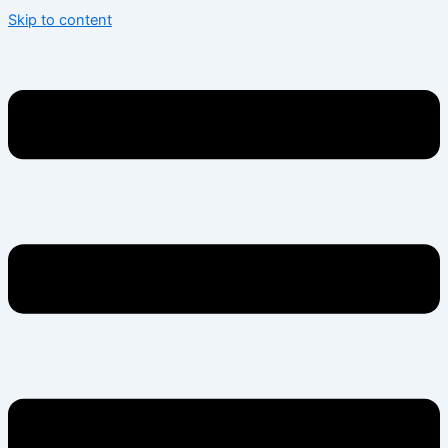
Skip to content