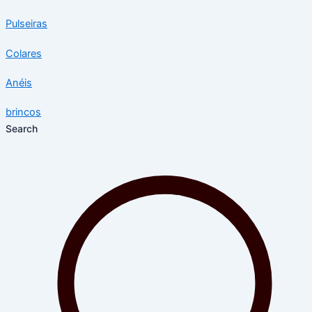
Pulseiras
Colares
Anéis
brincos
Search