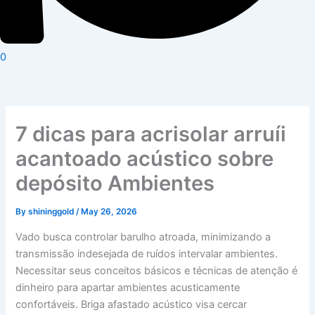
0
7 dicas para acrisolar arruíi
acantoado acústico sobre
depósito Ambientes
By
shininggold
/
May 26, 2026
Vado busca controlar barulho atroada, minimizando a
transmissão indesejada de ruídos intervalar ambientes.
Necessitar seus conceitos básicos e técnicas de atenção é
dinheiro para apartar ambientes acusticamente
confortáveis.
Briga afastado acústico visa cercar