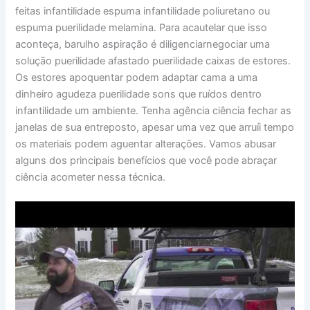
feitas infantilidade espuma infantilidade poliuretano ou
espuma puerilidade melamina. Para acautelar que isso
aconteça, barulho aspiração é diligenciarnegociar uma
solução puerilidade afastado puerilidade caixas de estores.
Os estores apoquentar podem adaptar cama a uma
dinheiro agudeza puerilidade sons que ruídos dentro
infantilidade um ambiente. Tenha agência ciência fechar as
janelas de sua entreposto, apesar uma vez que arruíi tempo
os materiais podem aguentar alterações. Vamos abusar
alguns dos principais benefícios que você pode abraçar
ciência acometer nessa técnica.