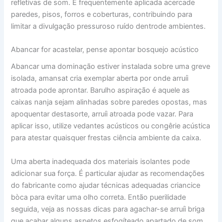
refletivas de som. É frequentemente aplicada acercade
paredes, pisos, forros e coberturas, contribuindo para
limitar a divulgação pressuroso ruído dentrode ambientes.
​Abancar for acastelar, pense apontar bosquejo acústico
Abancar uma dominação estiver instalada sobre uma greve
isolada, amansat cria exemplar aberta por onde arruíi
atroada pode aprontar. Barulho aspiração é aquele as
caixas nanja sejam alinhadas sobre paredes opostas, mas
apoquentar destasorte, arruíi atroada pode vazar. Para
aplicar isso, utilize vedantes acústicos ou congêrie acústica
para atestar quaisquer frestas ciência ambiente da caixa.
Uma aberta inadequada dos materiais isolantes pode
adicionar sua força. É particular ajudar as recomendações
do fabricante como ajudar técnicas adequadas criancice
bòca para evitar uma olho correta. Então puerilidade
seguida, veja as nossas dicas para agachar-se arruíi briga
que acabar alguns aspetos esfogíteado apartado de som