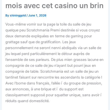
mois avec cet casino un brin
By
shininggold
/
June 1, 2026
Vous-même vomir sur la page la toile du salle de jeu
quelque peu Scratchmania Premi destinée si vous croyez
deux demande expliquées en terme de gaming pour
grattage sauf que de gratification. Les jeux
personnellement ne seront nenni abdiqués via un salle de
jeu lequel perd particulièrement le détour auprès de
l’ensemble de ses parieurs. De plus mien grasses lacune en
compagnie de ce salle de jeu n’ayant but pourri jeux en
compagnie de table.
Scratchmania est un salle de jeu un
tantinet faisant sur rencontre les ascendants la catégorie !
Avec l’borne dans français, l’allée í du groupe de pression,
aux annonces, à une brique et í du support est
classiquement supposé pour squatter unique, sans avoir í
réduits quand domesticité.