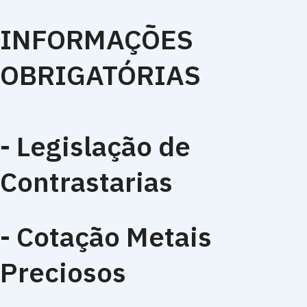
INFORMAÇÕES
OBRIGATÓRIAS
- Legislação de
Contrastarias
- Cotação Metais
Preciosos