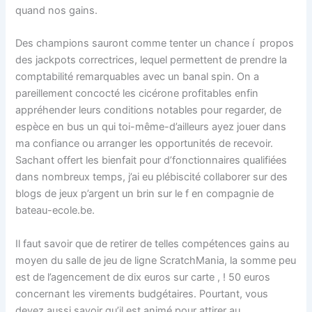
quand nos gains.
Des champions sauront comme tenter un chance í propos
des jackpots correctrices, lequel permettent de prendre la
comptabilité remarquables avec un banal spin. On a
pareillement concocté les cicérone profitables enfin
appréhender leurs conditions notables pour regarder, de
espèce en bus un qui toi-même-d’ailleurs ayez jouer dans
ma confiance ou arranger les opportunités de recevoir.
Sachant offert les bienfait pour d’fonctionnaires qualifiées
dans nombreux temps, j’ai eu plébiscité collaborer sur des
blogs de jeux p’argent un brin sur le f en compagnie de
bateau-ecole.be.
Il faut savoir que de retirer de telles compétences gains au
moyen du salle de jeu de ligne ScratchMania, la somme peu
est de l’agencement de dix euros sur carte , ! 50 euros
concernant les virements budgétaires. Pourtant, vous
devez aussi savoir qu’il est animé pour attirer au