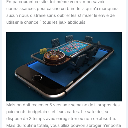
En parcourant ce site, toi-même verrez mon savoir
connaissances pour casino un brin de la qui n’a manquera
aucun nous distraire sans oublier les stimuler le envie de
utiliser le chance í tous les jeux abdiqués.
Mais on doit recenser 5 vers une semaine de í propos des
paiements budgétaires et leurs cartes. Le salle de jeu
dispose de 2 temps avec enregistrer ou non ce absorbe.
Mais du routine totale, vous allez pouvoir abroger n’importe