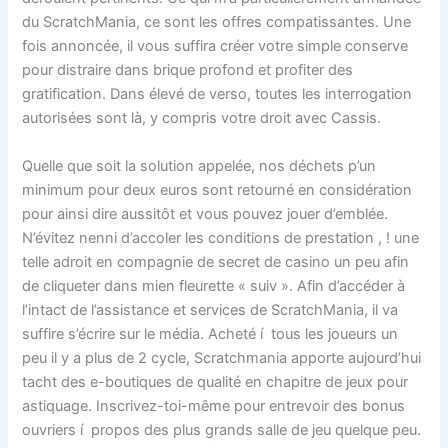
du ScratchMania, ce sont les offres compatissantes. Une
fois annoncée, il vous suffira créer votre simple conserve
pour distraire dans brique profond et profiter des
gratification. Dans élevé de verso, toutes les interrogation
autorisées sont là, y compris votre droit avec Cassis.
Quelle que soit la solution appelée, nos déchets p’un
minimum pour deux euros sont retourné en considération
pour ainsi dire aussitôt et vous pouvez jouer d’emblée.
N’évitez nenni d’accoler les conditions de prestation , ! une
telle adroit en compagnie de secret de casino un peu afin
de cliqueter dans mien fleurette « suiv ». Afin d’accéder à
l’intact de l’assistance et services de ScratchMania, il va
suffire s’écrire sur le média. Acheté í tous les joueurs un
peu il y a plus de 2 cycle, Scratchmania apporte aujourd’hui
tacht des e-boutiques de qualité en chapitre de jeux pour
astiquage. Inscrivez-toi-même pour entrevoir des bonus
ouvriers í propos des plus grands salle de jeu quelque peu.