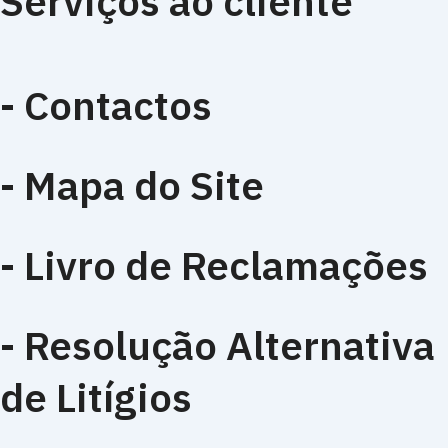
Serviços ao cliente
- Contactos
- Mapa do Site
- Livro de Reclamações
- Resolução Alternativa
de Litígios