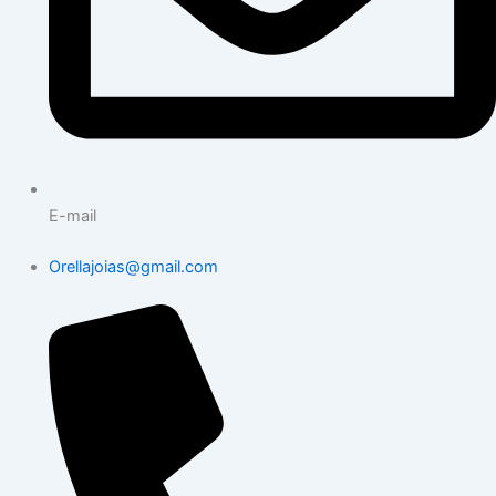
E-mail
Orellajoias@gmail.com