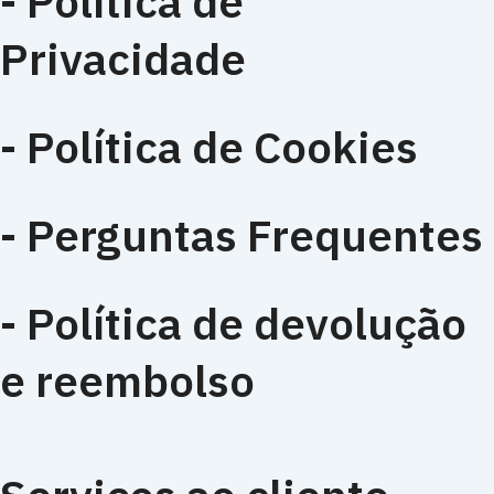
- Política de
Privacidade
- Política de Cookies
- Perguntas Frequentes
- Política de devolução
e reembolso