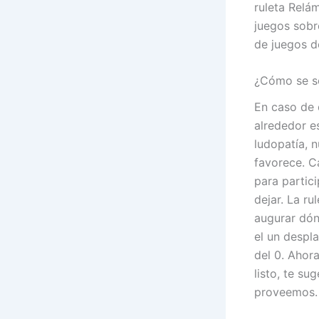
ruleta Relám
juegos sobr
de juegos de
¿Cómo se so
En caso de q
alrededor e
ludopatía, 
favorece. C
para partici
dejar. La ru
augurar dón
el un despl
del 0. Ahor
listo, te s
proveemos.