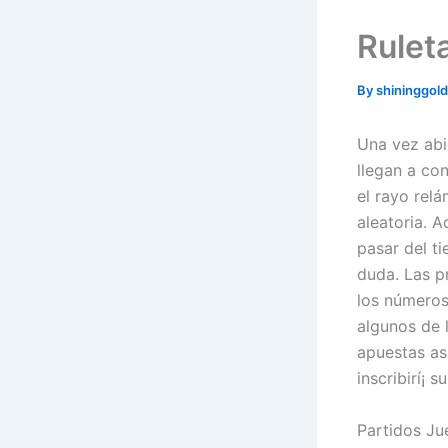
Rulet
By
shininggol
Una vez abi
llegan a co
el rayo rel
aleatoria. 
pasar del t
duda.
Las p
los números
algunos de 
apuestas as
inscribirí¡
Partidos Ju