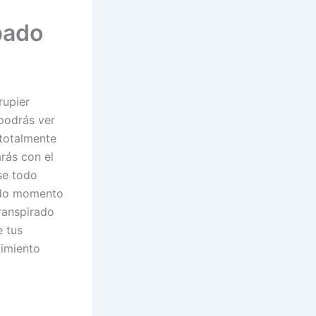
pado
rupier
 podrás ver
 totalmente
arás con el
se todo
todo momento
ranspirado
e tus
cimiento