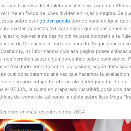
versión francesa de el ruleta joviales cero así­ como 36 cas
nvertirse en focos de luces dividen en rojas y negras. Se p
uestas sobre este
golden panda
tipo de variante igual que 
ente existen apuestas extraordinarias que debes conocer. 
a nuestro conveniente casino online para competir a la Rule
cerca de De cualquier parte del mundo. Según anuncio s
e Casinority, os informamos cual esa página posee enlaces 
ual nos permiten sacar algún porcentaje sobre comisiones. P
s el resultado honesta sobre los casinos, según demasiad
icas cual consideramos una vez que hacemos la evaluación
 Con algún porcentaje de retorno alrededor jugador de por 
 el 97,30%, la ruleta en preparado inscribirí¡ posiciona de
tivas del comercio tal como la ruleta sobre listo Mega Fire
 Decidido en más recientes sobre 2024