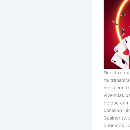
Nuestro obje
ha transpir
logra con t
vivencias p
de que aún 
decisión in
Casinority,
debemos lle