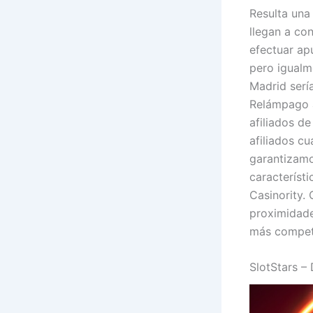
Resulta una 
llegan a co
efectuar ap
pero igualm
Madrid serí­
Relámpago a
afiliados d
afiliados c
garantizamo
característ
Casinority.
proximidades
más competi
SlotStars –