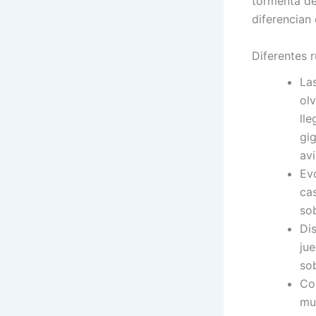
tormenta de
diferencian 
Diferentes 
Las
olv
ll
gig
av
Evo
ca
sob
Dis
ju
sob
Co
mul