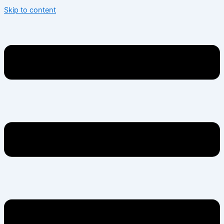
Skip to content