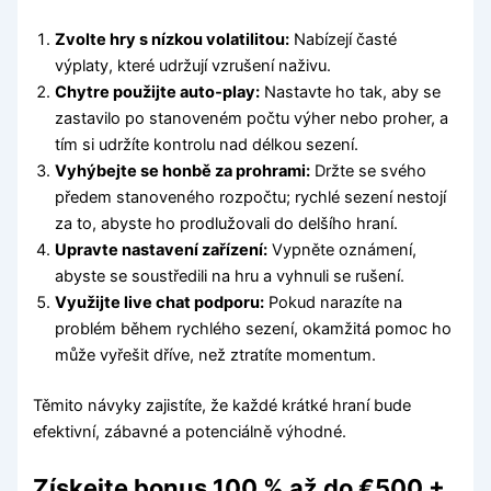
Zvolte hry s nízkou volatilitou:
Nabízejí časté
výplaty, které udržují vzrušení naživu.
Chytre použijte auto‑play:
Nastavte ho tak, aby se
zastavilo po stanoveném počtu výher nebo proher, a
tím si udržíte kontrolu nad délkou sezení.
Vyhýbejte se honbě za prohrami:
Držte se svého
předem stanoveného rozpočtu; rychlé sezení nestojí
za to, abyste ho prodlužovali do delšího hraní.
Upravte nastavení zařízení:
Vypněte oznámení,
abyste se soustředili na hru a vyhnuli se rušení.
Využijte live chat podporu:
Pokud narazíte na
problém během rychlého sezení, okamžitá pomoc ho
může vyřešit dříve, než ztratíte momentum.
Těmito návyky zajistíte, že každé krátké hraní bude
efektivní, zábavné a potenciálně výhodné.
Získejte bonus 100 % až do €500 +