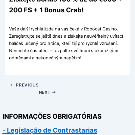
200 FS + 1 Bonus Crab!
Vaše další rychlá jízda na vás čeká v Robocat Casino.
Zaregistrujte se ještě dnes a získejte neuvěřitelný uvítací
balíček určený pro hráče, kteří žijí pro rychlé vzrušení.
Nenechte čas utéct – rozpalte své hraní s okamžitými
odměnami a nekonečným napětím!
PREVIOUS
NEXT
INFORMAÇÕES OBRIGATÓRIAS
- Legislação de Contrastarias