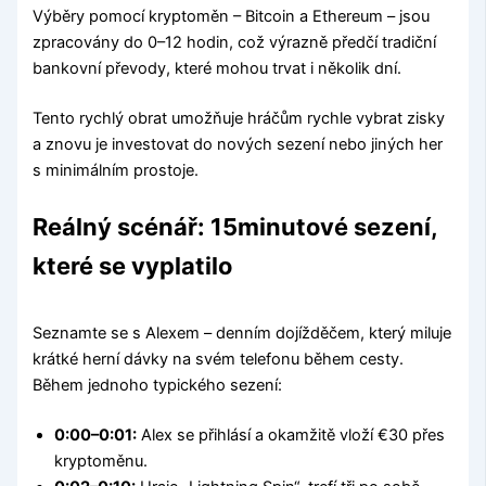
Výběry pomocí kryptoměn – Bitcoin a Ethereum – jsou
zpracovány do 0–12 hodin, což výrazně předčí tradiční
bankovní převody, které mohou trvat i několik dní.
Tento rychlý obrat umožňuje hráčům rychle vybrat zisky
a znovu je investovat do nových sezení nebo jiných her
s minimálním prostoje.
Reálný scénář: 15minutové sezení,
které se vyplatilo
Seznamte se s Alexem – denním dojížděčem, který miluje
krátké herní dávky na svém telefonu během cesty.
Během jednoho typického sezení:
0:00–0:01:
Alex se přihlásí a okamžitě vloží €30 přes
kryptoměnu.