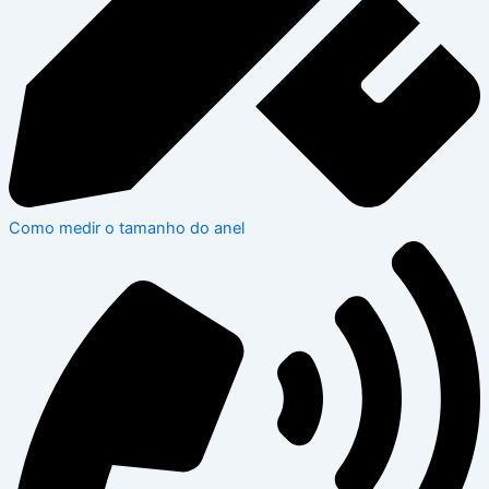
Como medir o tamanho do anel