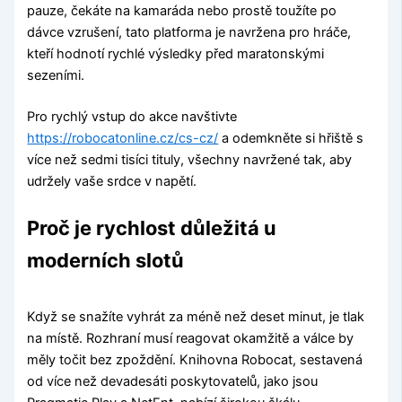
pauze, čekáte na kamaráda nebo prostě toužíte po
dávce vzrušení, tato platforma je navržena pro hráče,
kteří hodnotí rychlé výsledky před maratonskými
sezeními.
Pro rychlý vstup do akce navštivte
https://robocatonline.cz/cs-cz/
a odemkněte si hřiště s
více než sedmi tisíci tituly, všechny navržené tak, aby
udržely vaše srdce v napětí.
Proč je rychlost důležitá u
moderních slotů
Když se snažíte vyhrát za méně než deset minut, je tlak
na místě. Rozhraní musí reagovat okamžitě a válce by
měly točit bez zpoždění. Knihovna Robocat, sestavená
od více než devadesáti poskytovatelů, jako jsou