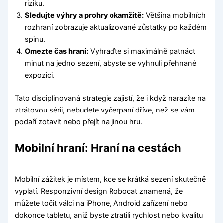
riziku.
Sledujte výhry a prohry okamžitě:
Většina mobilních
rozhraní zobrazuje aktualizované zůstatky po každém
spinu.
Omezte čas hraní:
Vyhraďte si maximálně patnáct
minut na jedno sezení, abyste se vyhnuli přehnané
expozici.
Tato disciplinovaná strategie zajistí, že i když narazíte na
ztrátovou sérii, nebudete vyčerpaní dříve, než se vám
podaří zotavit nebo přejít na jinou hru.
Mobilní hraní: Hraní na cestách
Mobilní zážitek je místem, kde se krátká sezení skutečně
vyplatí. Responzivní design Robocat znamená, že
můžete točit válci na iPhone, Android zařízení nebo
dokonce tabletu, aniž byste ztratili rychlost nebo kvalitu