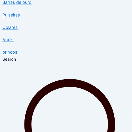
Barras de ouro
Pulseiras
Colares
Anéis
brincos
Search