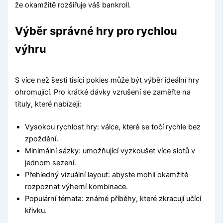
že okamžitě rozšiřuje váš bankroll.
Výběr správné hry pro rychlou
výhru
S více než šesti tisíci pokies může být výběr ideální hry
ohromující. Pro krátké dávky vzrušení se zaměřte na
tituly, které nabízejí:
Vysokou rychlost hry: válce, které se točí rychle bez
zpoždění.
Minimální sázky: umožňující vyzkoušet více slotů v
jednom sezení.
Přehledný vizuální layout: abyste mohli okamžitě
rozpoznat výherní kombinace.
Populární témata: známé příběhy, které zkracují učící
křivku.