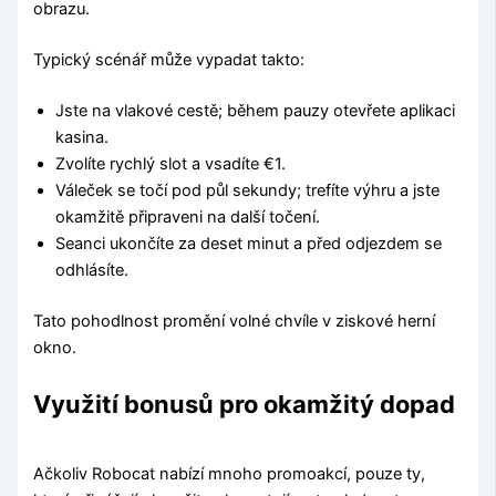
obrazu.
Typický scénář může vypadat takto:
Jste na vlakové cestě; během pauzy otevřete aplikaci
kasina.
Zvolíte rychlý slot a vsadíte €1.
Váleček se točí pod půl sekundy; trefíte výhru a jste
okamžitě připraveni na další točení.
Seanci ukončíte za deset minut a před odjezdem se
odhlásíte.
Tato pohodlnost promění volné chvíle v ziskové herní
okno.
Využití bonusů pro okamžitý dopad
Ačkoliv Robocat nabízí mnoho promoakcí, pouze ty,