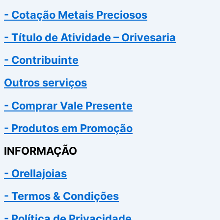
- Cotação Metais Preciosos
- Título de Atividade – Orivesaria
- Contribuinte
Outros serviços
- Comprar Vale Presente
- Produtos em Promoção
INFORMAÇÃO
- Orellajoias
- Termos & Condições
- Política de Privacidade