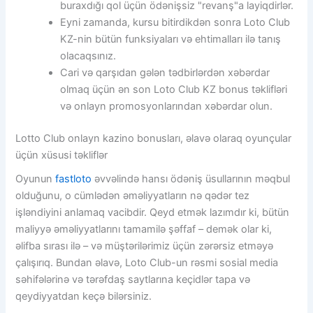
buraxdığı qol üçün ödənişsiz "revanş"a layiqdirlər.
Eyni zamanda, kursu bitirdikdən sonra Loto Club
KZ-nin bütün funksiyaları və ehtimalları ilə tanış
olacaqsınız.
Cari və qarşıdan gələn tədbirlərdən xəbərdar
olmaq üçün ən son Loto Club KZ bonus təklifləri
və onlayn promosyonlarından xəbərdar olun.
Lotto Club onlayn kazino bonusları, əlavə olaraq oyunçular
üçün xüsusi təkliflər
Oyunun
fastloto
əvvəlində hansı ödəniş üsullarının məqbul
olduğunu, o cümlədən əməliyyatların nə qədər tez
işləndiyini anlamaq vacibdir. Qeyd etmək lazımdır ki, bütün
maliyyə əməliyyatlarını tamamilə şəffaf – demək olar ki,
əlifba sırası ilə – və müştərilərimiz üçün zərərsiz etməyə
çalışırıq. Bundan əlavə, Loto Club-un rəsmi sosial media
səhifələrinə və tərəfdaş saytlarına keçidlər tapa və
qeydiyyatdan keçə bilərsiniz.