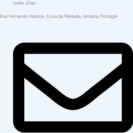
orella Jóias
Rua Fernando Pessoa Cova da Piedade, Almada, Portugal