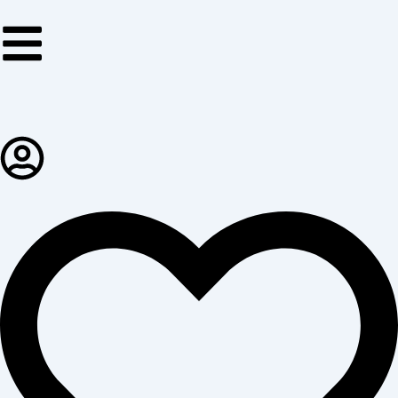
Skip
to
content