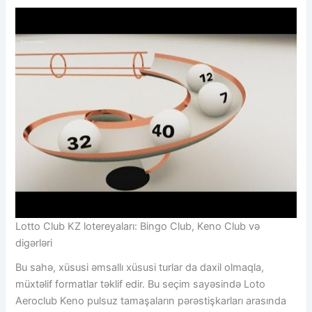
Lotto Club KZ lotereyaları: Bingo Club, Keno Club və
digərləri
Bu sahə, xüsusi əmsallı xüsusi turlar da daxil olmaqla,
müxtəlif formatlar təklif edir. Bu seçim sayəsində Loto
Aeroclub Keno pulsuz tamaşaların pərəstişkarları arasında