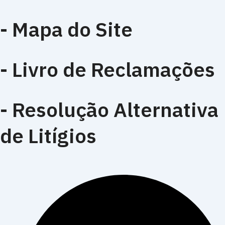
- Mapa do Site
- Livro de Reclamações
- Resolução Alternativa
de Litígios