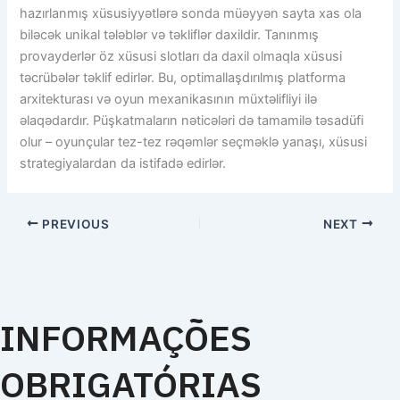
hazırlanmış xüsusiyyətlərə sonda müəyyən sayta xas ola
biləcək unikal tələblər və təkliflər daxildir. Tanınmış
provayderlər öz xüsusi slotları da daxil olmaqla xüsusi
təcrübələr təklif edirlər. Bu, optimallaşdırılmış platforma
arxitekturası və oyun mexanikasının müxtəlifliyi ilə
əlaqədardır. Püşkatmaların nəticələri də tamamilə təsadüfi
olur – oyunçular tez-tez rəqəmlər seçməklə yanaşı, xüsusi
strategiyalardan da istifadə edirlər.
PREVIOUS
NEXT
INFORMAÇÕES
OBRIGATÓRIAS