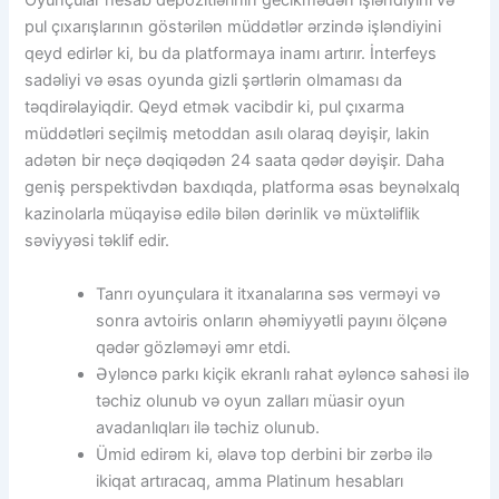
Oyunçular hesab depozitlərinin gecikmədən işləndiyini və
pul çıxarışlarının göstərilən müddətlər ərzində işləndiyini
qeyd edirlər ki, bu da platformaya inamı artırır. İnterfeys
sadəliyi və əsas oyunda gizli şərtlərin olmaması da
təqdirəlayiqdir. Qeyd etmək vacibdir ki, pul çıxarma
müddətləri seçilmiş metoddan asılı olaraq dəyişir, lakin
adətən bir neçə dəqiqədən 24 saata qədər dəyişir. Daha
geniş perspektivdən baxdıqda, platforma əsas beynəlxalq
kazinolarla müqayisə edilə bilən dərinlik və müxtəliflik
səviyyəsi təklif edir.
Tanrı oyunçulara it itxanalarına səs verməyi və
sonra avtoiris onların əhəmiyyətli payını ölçənə
qədər gözləməyi əmr etdi.
Əyləncə parkı kiçik ekranlı rahat əyləncə sahəsi ilə
təchiz olunub və oyun zalları müasir oyun
avadanlıqları ilə təchiz olunub.
Ümid edirəm ki, əlavə top derbini bir zərbə ilə
ikiqat artıracaq, amma Platinum hesabları