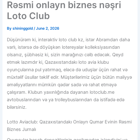
Rəsmi onlayn biznes nəşri
Loto Club
By
shininggold
/
June 2, 2026
Düşünürəm ki, interaktiv loto club kz, istər Abramdan daha
varlı, istərsə də döyüşkən lotereyalar kolleksiyasından
olsanız, şübhəsiz ki, sizin marağınızı cəlb edəcək. Qeyd
etmək lazımdır ki, Qazaxıstandakı loto avia klubu
oyunçularına pul yatırmaq, eləcə də uduşlar üçün rahat və
müxtəlif üsullar təklif edir. Müştərilərimiz üçün bütün maliyyə
əməliyyatlarını mümkün qədər sadə və rahat etməyə
çalışıram.
Klubun yaxınlığında dayanan lotoclub.me
avtobuslarından və ya trolleybuslarından da istifadə edə
bilərsiniz.
Lotto Aviaclub: Qazaxıstandakı Onlayn Qumar Evinin Rəsmi
Biznes Jurnalı