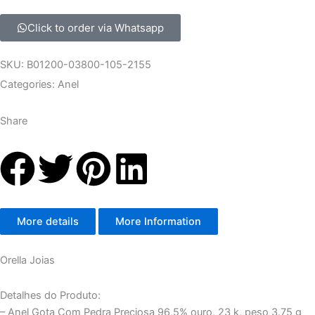
Click to order via Whatsapp
SKU: B01200-03800-105-2155
Categories:
Anel
Share
F
T
P
L
a
w
i
i
More details
More Information
c
i
n
n
e
t
t
k
Orella Joias
b
t
e
e
Detalhes do Produto:
– Anel Gota Com Pedra Preciosa 96,5% ouro, 23 k, peso 3.75 g