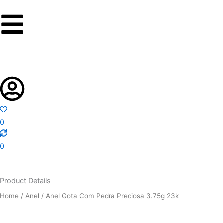
Skip
to
content
0
0
Product Details
Home
/
Anel
/ Anel Gota Com Pedra Preciosa 3.75g 23k