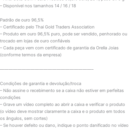
– Disponível nos tamanhos 14 / 16 / 18
o
e
r
d
Padrão de ouro 96,5%
o
r
e
i
– Certificado pelo Thai Gold Traders Association
– Produto em ouro 96,5% puro, pode ser vendido, penhorado ou
k
s
n
trocado em lojas de ouro confiáveis
– Cada peça vem com certificado de garantia da Orella Joias
t
(conforme termos da empresa)
—————————————————————–
Condições de garantia e devolução/troca
– Não assine o recebimento se a caixa não estiver em perfeitas
condições
– Grave um vídeo completo ao abrir a caixa e verificar o produto
(o vídeo deve mostrar claramente a caixa e o produto em todos
os ângulos, sem cortes)
– Se houver defeito ou dano, indique o ponto danificado no vídeo