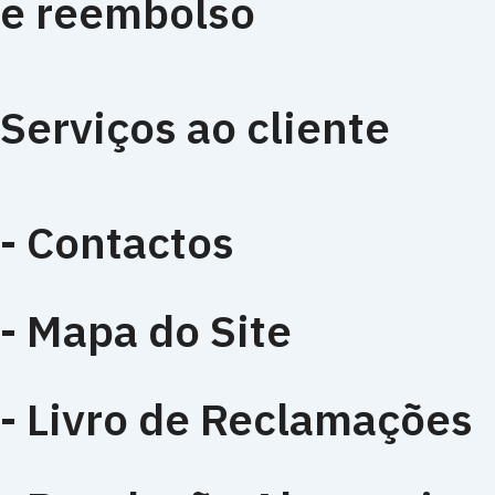
e reembolso
Serviços ao cliente
- Contactos
- Mapa do Site
- Livro de Reclamações