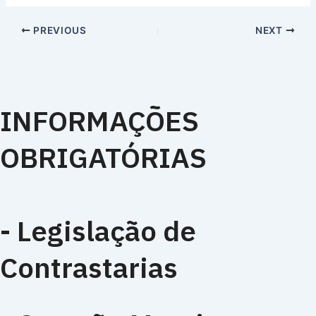
PREVIOUS
NEXT
INFORMAÇÕES
OBRIGATÓRIAS
- Legislação de
Contrastarias