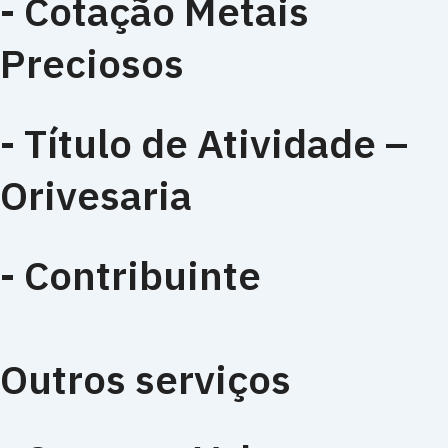
- Cotação Metais
Preciosos
- Título de Atividade –
Orivesaria
- Contribuinte
Outros serviços