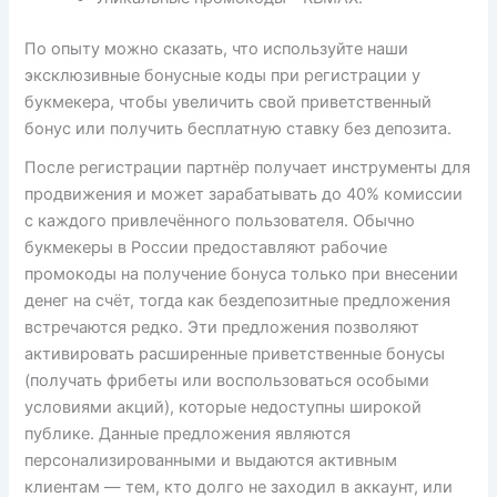
По опыту можно сказать, что используйте наши
эксклюзивные бонусные коды при регистрации у
букмекера, чтобы увеличить свой приветственный
бонус или получить бесплатную ставку без депозита.
После регистрации партнёр получает инструменты для
продвижения и может зарабатывать до 40% комиссии
с каждого привлечённого пользователя. Обычно
букмекеры в России предоставляют рабочие
промокоды на получение бонуса только при внесении
денег на счёт, тогда как бездепозитные предложения
встречаются редко. Эти предложения позволяют
активировать расширенные приветственные бонусы
(получать фрибеты или воспользоваться особыми
условиями акций), которые недоступны широкой
публике. Данные предложения являются
персонализированными и выдаются активным
клиентам — тем, кто долго не заходил в аккаунт, или