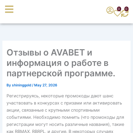
Skip
0
0
to
content
Отзывы о AVABET и
информация о работе в
партнерской программе.
By
shininggold
/
May 27, 2026
Регистрируясь, некоторые промокоды дают шанс
участвовать в конкурсах с призами или активировать
акции, связанные с крупными спортивными
событиями. Необходимо помнить (что промокоды для
регистрации могут носить различные названия), такие
как RBMAX, RBRPL, и другие. В некоторых случаях