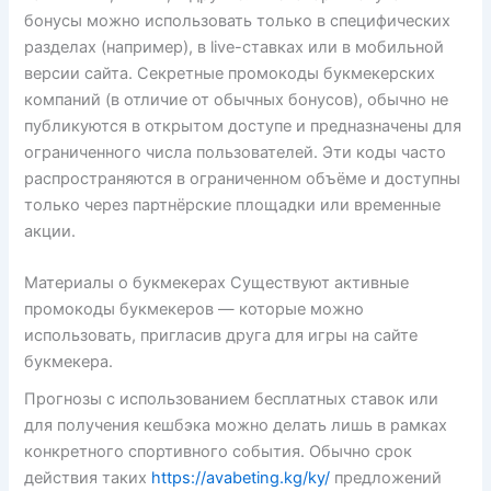
бонусы можно использовать только в специфических
разделах (например), в live-ставках или в мобильной
версии сайта.
Секретные промокоды букмекерских
компаний (в отличие от обычных бонусов), обычно не
публикуются в открытом доступе и предназначены для
ограниченного числа пользователей. Эти коды часто
распространяются в ограниченном объёме и доступны
только через партнёрские площадки или временные
акции.
Материалы о букмекерах Существуют активные
промокоды букмекеров — которые можно
использовать, пригласив друга для игры на сайте
букмекера.
Прогнозы с использованием бесплатных ставок или
для получения кешбэка можно делать лишь в рамках
конкретного спортивного события. Обычно срок
действия таких
https://avabeting.kg/ky/
предложений