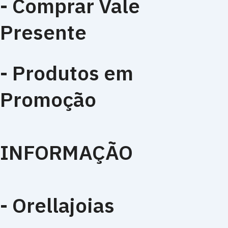
- Comprar Vale
Presente
- Produtos em
Promoção
INFORMAÇÃO
- Orellajoias