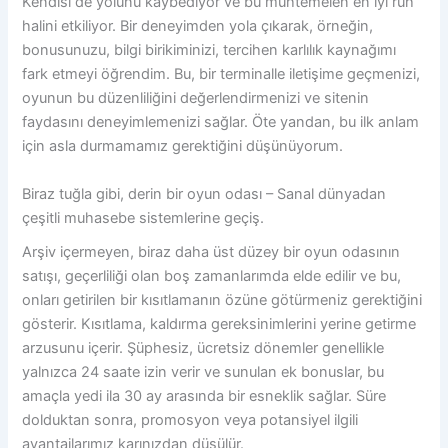
Kendisi de yolunu kaybediyor ve bu muhtemelen en iyi ruh
halini etkiliyor. Bir deneyimden yola çıkarak, örneğin,
bonusunuzu, bilgi birikiminizi, tercihen karlılık kaynağımı
fark etmeyi öğrendim. Bu, bir terminalle iletişime geçmenizi,
oyunun bu düzenliliğini değerlendirmenizi ve sitenin
faydasını deneyimlemenizi sağlar. Öte yandan, bu ilk anlam
için asla durmamamız gerektiğini düşünüyorum.
Biraz tuğla gibi, derin bir oyun odası – Sanal dünyadan
çeşitli muhasebe sistemlerine geçiş.
Arşiv içermeyen, biraz daha üst düzey bir oyun odasının
satışı, geçerliliği olan boş zamanlarımda elde edilir ve bu,
onları getirilen bir kısıtlamanın özüne götürmeniz gerektiğini
gösterir. Kısıtlama, kaldırma gereksinimlerini yerine getirme
arzusunu içerir. Şüphesiz, ücretsiz dönemler genellikle
yalnızca 24 saate izin verir ve sunulan ek bonuslar, bu
amaçla yedi ila 30 ay arasında bir esneklik sağlar. Süre
dolduktan sonra, promosyon veya potansiyel ilgili
avantajlarımız karınızdan düşülür.