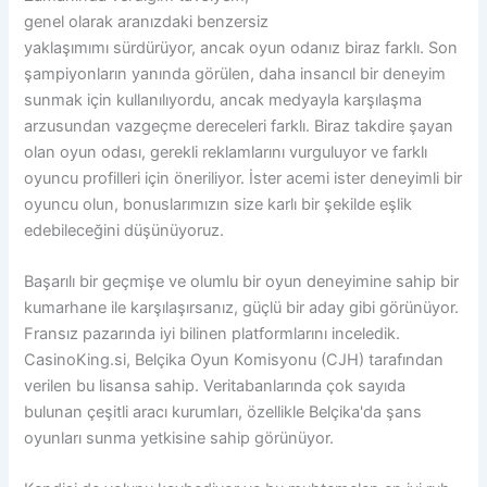
genel olarak aranızdaki benzersiz
yaklaşımımı sürdürüyor, ancak oyun odanız biraz farklı. Son
şampiyonların yanında görülen, daha insancıl bir deneyim
sunmak için kullanılıyordu, ancak medyayla karşılaşma
arzusundan vazgeçme dereceleri farklı. Biraz takdire şayan
olan oyun odası, gerekli reklamlarını vurguluyor ve farklı
oyuncu profilleri için öneriliyor. İster acemi ister deneyimli bir
oyuncu olun, bonuslarımızın size karlı bir şekilde eşlik
edebileceğini düşünüyoruz.
Başarılı bir geçmişe ve olumlu bir oyun deneyimine sahip bir
kumarhane ile karşılaşırsanız, güçlü bir aday gibi görünüyor.
Fransız pazarında iyi bilinen platformlarını inceledik.
CasinoKing.si, Belçika Oyun Komisyonu (CJH) tarafından
verilen bu lisansa sahip. Veritabanlarında çok sayıda
bulunan çeşitli aracı kurumları, özellikle Belçika'da şans
oyunları sunma yetkisine sahip görünüyor.