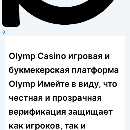
0
Olymp Casino игровая и
букмекерская платформа
Olymp Имейте в виду, что
честная и прозрачная
верификация защищает
как игроков, так и