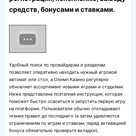
средств, бонусами и ставками.
Удобный поиск по провайдерам и разделам
позволяет оперативно находить нужный игровой
автомат или стол, а Олимп Казино регулярно
обновляет ассортимент новыми играми и студиями.
Ниже представлена поэтапная инструкция, которая
поможет быстро освоиться и запустить первую игру
на платформе. Пользователи обычно откладывают
чтение правил до последнего (а затем удивляются
ограничениям по играм и ставкам; перед активацией
бонуса обязательно проверьте вкладки),