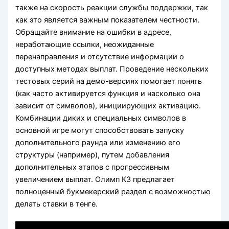
также на скорость реакции службы поддержки, так
как это является важным показателем честности.
Обращайте внимание на ошибки в адресе,
неработающие ссылки, неожиданные
перенаправления и отсутствие информации о
доступных методах выплат. Проведение нескольких
тестовых серий на демо-версиях помогает понять
(как часто активируется функция и насколько она
зависит от символов), инициирующих активацию.
Комбинации диких и специальных символов в
основной игре могут способствовать запуску
дополнительного раунда или изменению его
структуры (например), путем добавления
дополнительных этапов с прогрессивным
увеличением выплат. Олимп КЗ предлагает
полноценный букмекерский раздел с возможностью
делать ставки в тенге.