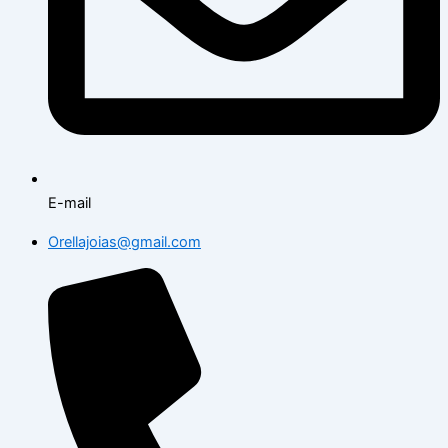
E-mail
Orellajoias@gmail.com