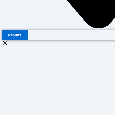
Results