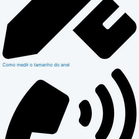
Como medir o tamanho do anel