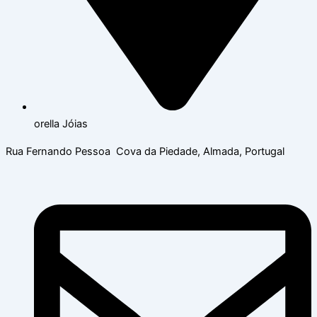
orella Jóias
Rua Fernando Pessoa Cova da Piedade, Almada, Portugal