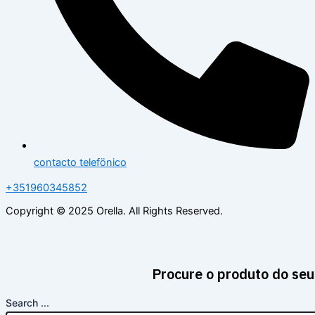
contacto telefönico
+351960345852
Copyright © 2025 Orella. All Rights Reserved.
Procure o produto do seu
Search ...