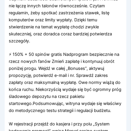
nie łączę innych talonów równocześnie. Czytam
regulamin, żeby spotkać zastrzeżenia stawek, listę
komputerów oraz limity wypłaty.
Dzięki temu
stwierdzenie na temat wypłatę chodzi zwykle
skuteczniej, oraz doradca coraz bardziej potwierdza
szczegóły.
⚡ 150% + 50 spinów gratis Nadprogram bezpiecznie na
rzecz nowych fanów Zmień zapłatę i kontynuuj obrót
poniżej progu. Wejdź w całej „Bonuses”, aktywuj
propozycję, potwierdź e-mail i nr. Sprawdź zakres
zapłaty oraz maksymalną wypłatę. Owe normy wiążą do
końca ruchu. Niekorzyścią wydaje się być ogromny próg
śladowego depozytu na rzecz pakietu
startowego.Podsumowując, witryna wydaje się właściwy
do metodycznego testu strategii i regulacji budżetu.
W rejestracji przejdź do kasjera i przy polu „System
kodowania promocji” wpisz Marvel casino system