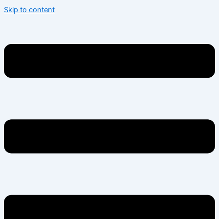
Skip to content