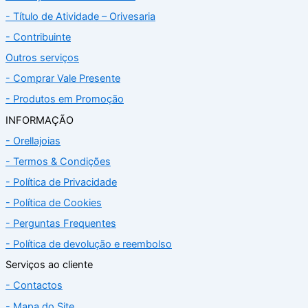
- Título de Atividade – Orivesaria
- Contribuinte
Outros serviços
- Comprar Vale Presente
- Produtos em Promoção
INFORMAÇÃO
- Orellajoias
- Termos & Condições
- Política de Privacidade
- Política de Cookies
- Perguntas Frequentes
- Política de devolução e reembolso
Serviços ao cliente
- Contactos
- Mapa do Site