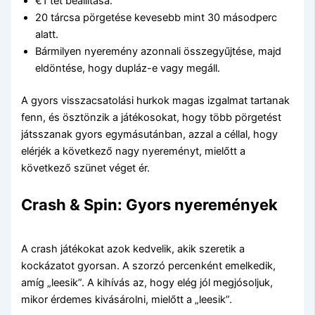
€1 tét beállítása.
20 tárcsa pörgetése kevesebb mint 30 másodperc
alatt.
Bármilyen nyeremény azonnali összegyűjtése, majd
eldöntése, hogy dupláz-e vagy megáll.
A gyors visszacsatolási hurkok magas izgalmat tartanak
fenn, és ösztönzik a játékosokat, hogy több pörgetést
játsszanak gyors egymásutánban, azzal a céllal, hogy
elérjék a következő nagy nyereményt, mielőtt a
következő szünet véget ér.
Crash & Spin: Gyors nyeremények
A crash játékokat azok kedvelik, akik szeretik a
kockázatot gyorsan. A szorzó percenként emelkedik,
amíg „leesik”. A kihívás az, hogy elég jól megjósoljuk,
mikor érdemes kivásárolni, mielőtt a „leesik”.