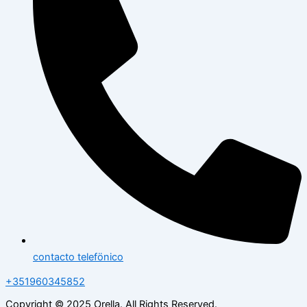
contacto telefönico
+351960345852
Copyright © 2025 Orella. All Rights Reserved.