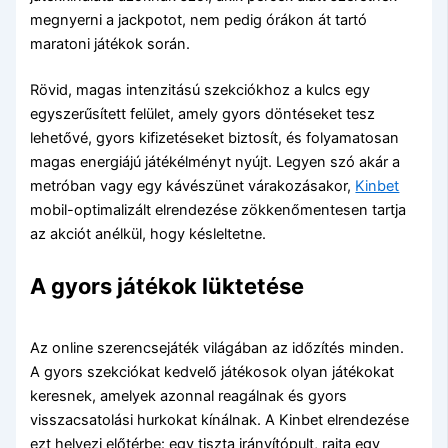
megnyerni a jackpotot, nem pedig órákon át tartó
maratoni játékok során.
Rövid, magas intenzitású szekciókhoz a kulcs egy
egyszerűsített felület, amely gyors döntéseket tesz
lehetővé, gyors kifizetéseket biztosít, és folyamatosan
magas energiájú játékélményt nyújt. Legyen szó akár a
metróban vagy egy kávészünet várakozásakor,
Kinbet
mobil-optimalizált elrendezése zökkenőmentesen tartja
az akciót anélkül, hogy késleltetne.
A gyors játékok lüktetése
Az online szerencsejáték világában az időzítés minden.
A gyors szekciókat kedvelő játékosok olyan játékokat
keresnek, amelyek azonnal reagálnak és gyors
visszacsatolási hurkokat kínálnak. A Kinbet elrendezése
ezt helyezi előtérbe: egy tiszta irányítópult, rajta egy