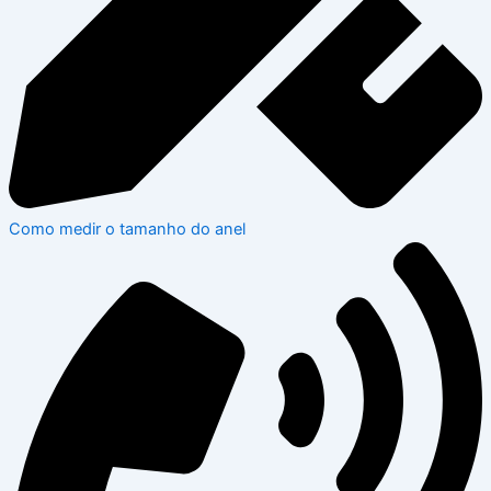
Como medir o tamanho do anel