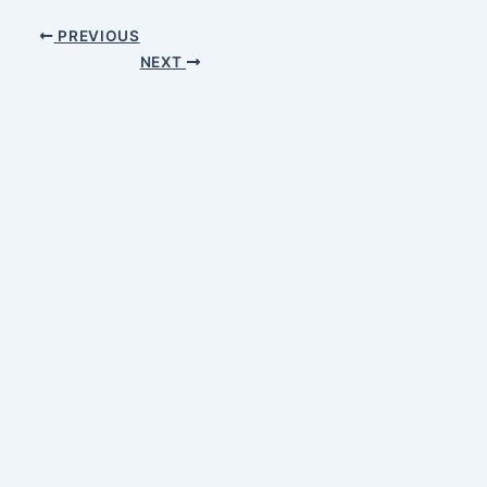
PREVIOUS
NEXT