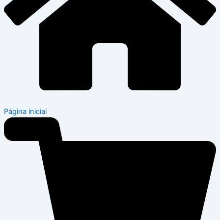
Página inicial