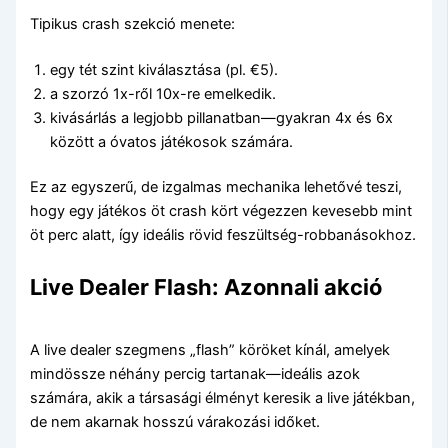
Tipikus crash szekció menete:
egy tét szint kiválasztása (pl. €5).
a szorzó 1x-ről 10x-re emelkedik.
kivásárlás a legjobb pillanatban—gyakran 4x és 6x
között a óvatos játékosok számára.
Ez az egyszerű, de izgalmas mechanika lehetővé teszi,
hogy egy játékos öt crash kört végezzen kevesebb mint
öt perc alatt, így ideális rövid feszültség-robbanásokhoz.
Live Dealer Flash: Azonnali akció
A live dealer szegmens „flash” köröket kínál, amelyek
mindössze néhány percig tartanak—ideális azok
számára, akik a társasági élményt keresik a live játékban,
de nem akarnak hosszú várakozási időket.