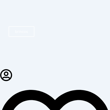
brincos