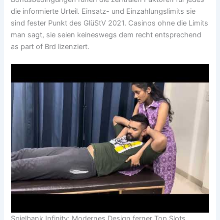
die informierte Urteil. Einsatz- und Einzahlungslimits sie
sind fester Punkt des GlüStV 2021. Casinos ohne die Limits
man sagt, sie seien keineswegs dem recht entsprechend
as part of Brd lizenziert.
Spielbank Infinity: Modernes Design ferner Top Slots