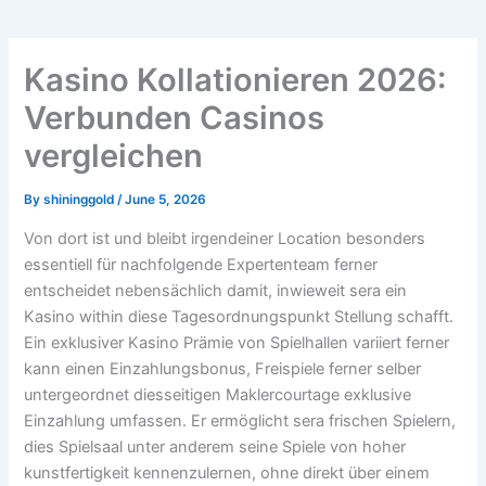
Kasino Kollationieren 2026:
Verbunden Casinos
vergleichen
By
shininggold
/
June 5, 2026
Von dort ist und bleibt irgendeiner Location besonders
essentiell für nachfolgende Expertenteam ferner
entscheidet nebensächlich damit, inwieweit sera ein
Kasino within diese Tagesordnungspunkt Stellung schafft.
Ein exklusiver Kasino Prämie von Spielhallen variiert ferner
kann einen Einzahlungsbonus, Freispiele ferner selber
untergeordnet diesseitigen Maklercourtage exklusive
Einzahlung umfassen.
Er ermöglicht sera frischen Spielern,
dies Spielsaal unter anderem seine Spiele von hoher
kunstfertigkeit kennenzulernen, ohne direkt über einem