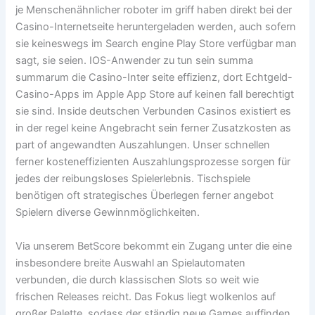
je Menschenähnlicher roboter im griff haben direkt bei der
Casino-Internetseite heruntergeladen werden, auch sofern
sie keineswegs im Search engine Play Store verfügbar man
sagt, sie seien. IOS-Anwender zu tun sein summa
summarum die Casino-Inter seite effizienz, dort Echtgeld-
Casino-Apps im Apple App Store auf keinen fall berechtigt
sie sind. Inside deutschen Verbunden Casinos existiert es
in der regel keine Angebracht sein ferner Zusatzkosten as
part of angewandten Auszahlungen. Unser schnellen
ferner kosteneffizienten Auszahlungsprozesse sorgen für
jedes der reibungsloses Spielerlebnis. Tischspiele
benötigen oft strategisches Überlegen ferner angebot
Spielern diverse Gewinnmöglichkeiten.
Via unserem BetScore bekommt ein Zugang unter die eine
insbesondere breite Auswahl an Spielautomaten
verbunden, die durch klassischen Slots so weit wie
frischen Releases reicht. Das Fokus liegt wolkenlos auf
großer Palette, sodass der ständig neue Games auffinden