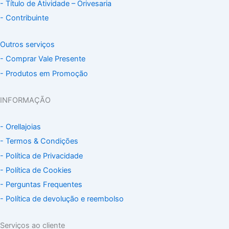
- Título de Atividade – Orivesaria
- Contribuinte
Outros serviços
- Comprar Vale Presente
- Produtos em Promoção
INFORMAÇÃO
- Orellajoias
- Termos & Condições
- Política de Privacidade
- Política de Cookies
- Perguntas Frequentes
- Política de devolução e reembolso
Serviços ao cliente