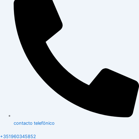
contacto telefönico
+351960345852