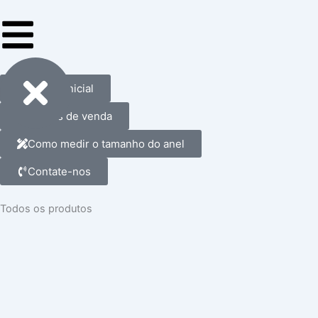
Skip
to
content
Página inicial
Pontos de venda
Como medir o tamanho do anel
Contate-nos
Todos os produtos