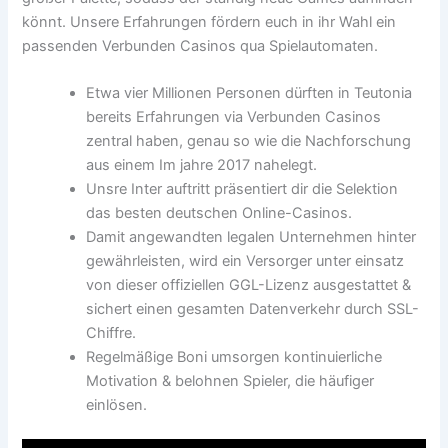
könnt. Unsere Erfahrungen fördern euch in ihr Wahl ein
passenden Verbunden Casinos qua Spielautomaten.
Etwa vier Millionen Personen dürften in Teutonia
bereits Erfahrungen via Verbunden Casinos
zentral haben, genau so wie die Nachforschung
aus einem Im jahre 2017 nahelegt.
Unsre Inter auftritt präsentiert dir die Selektion
das besten deutschen Online-Casinos.
Damit angewandten legalen Unternehmen hinter
gewährleisten, wird ein Versorger unter einsatz
von dieser offiziellen GGL-Lizenz ausgestattet &
sichert einen gesamten Datenverkehr durch SSL-
Chiffre.
Regelmäßige Boni umsorgen kontinuierliche
Motivation & belohnen Spieler, die häufiger
einlösen.