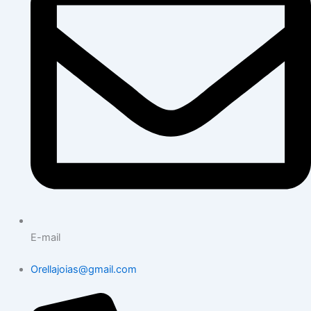
E-mail
Orellajoias@gmail.com