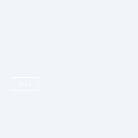
Anéis