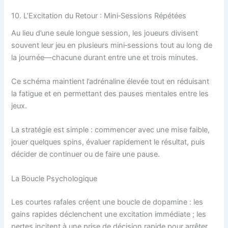
10. L’Excitation du Retour : Mini‑Sessions Répétées
Au lieu d’une seule longue session, les joueurs divisent
souvent leur jeu en plusieurs mini‑sessions tout au long de
la journée—chacune durant entre une et trois minutes.
Ce schéma maintient l’adrénaline élevée tout en réduisant
la fatigue et en permettant des pauses mentales entre les
jeux.
La stratégie est simple : commencer avec une mise faible,
jouer quelques spins, évaluer rapidement le résultat, puis
décider de continuer ou de faire une pause.
La Boucle Psychologique
Les courtes rafales créent une boucle de dopamine : les
gains rapides déclenchent une excitation immédiate ; les
pertes incitent à une prise de décision rapide pour arrêter