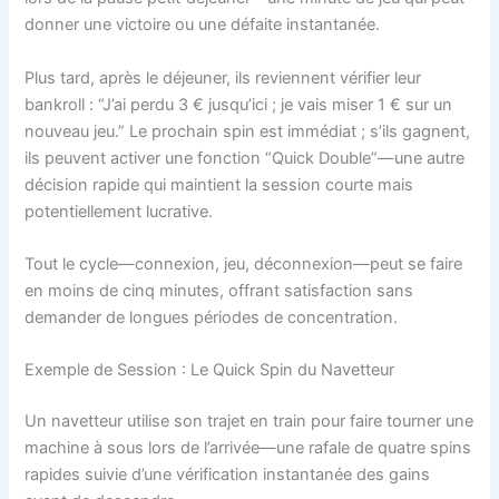
donner une victoire ou une défaite instantanée.
Plus tard, après le déjeuner, ils reviennent vérifier leur
bankroll : “J’ai perdu 3 € jusqu’ici ; je vais miser 1 € sur un
nouveau jeu.” Le prochain spin est immédiat ; s’ils gagnent,
ils peuvent activer une fonction “Quick Double”—une autre
décision rapide qui maintient la session courte mais
potentiellement lucrative.
Tout le cycle—connexion, jeu, déconnexion—peut se faire
en moins de cinq minutes, offrant satisfaction sans
demander de longues périodes de concentration.
Exemple de Session : Le Quick Spin du Navetteur
Un navetteur utilise son trajet en train pour faire tourner une
machine à sous lors de l’arrivée—une rafale de quatre spins
rapides suivie d’une vérification instantanée des gains