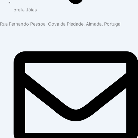
orella Jóias
Rua Fernando Pessoa Cova da Piedade, Almada, Portugal