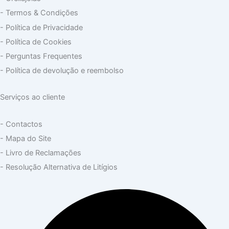
- Termos & Condições
- Política de Privacidade
- Política de Cookies
- Perguntas Frequentes
- Política de devolução e reembolso
Serviços ao cliente
- Contactos
- Mapa do Site
- Livro de Reclamações
- Resolução Alternativa de Litígios