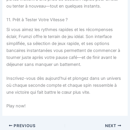
ou tenter à nouveau—tout en quelques instants.
11. Prêt à Tester Votre Vitesse ?
Si vous aimez les rythmes rapides et les récompenses
éclair, Frumzi offre le terrain de jeu idéal. Son interface
simplifiée, sa sélection de jeux rapide, et ses options
bancaires instantanées vous permettent de commencer à
tourner juste après votre pause café—et de finir avant le
déjeuner sans manquer un battement.
Inscrivez-vous dès aujourd’hui et plongez dans un univers
où chaque seconde compte et chaque spin ressemble à
une victoire qui fait battre le cœur plus vite.
Play now!
PREVIOUS
NEXT