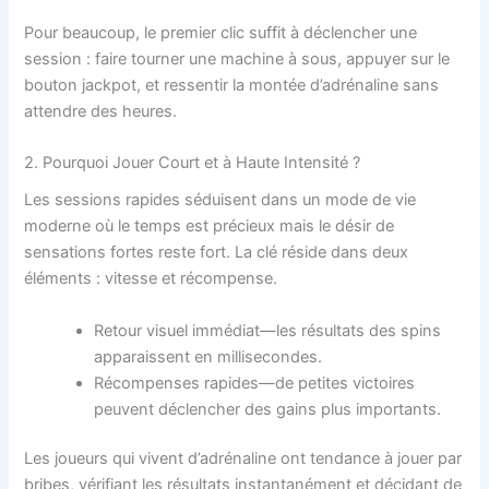
Pour beaucoup, le premier clic suffit à déclencher une
session : faire tourner une machine à sous, appuyer sur le
bouton jackpot, et ressentir la montée d’adrénaline sans
attendre des heures.
2. Pourquoi Jouer Court et à Haute Intensité ?
Les sessions rapides séduisent dans un mode de vie
moderne où le temps est précieux mais le désir de
sensations fortes reste fort. La clé réside dans deux
éléments : vitesse et récompense.
Retour visuel immédiat—les résultats des spins
apparaissent en millisecondes.
Récompenses rapides—de petites victoires
peuvent déclencher des gains plus importants.
Les joueurs qui vivent d’adrénaline ont tendance à jouer par
bribes, vérifiant les résultats instantanément et décidant de