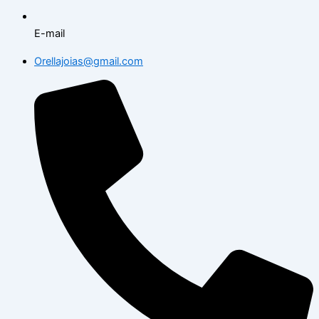
E-mail
Orellajoias@gmail.com