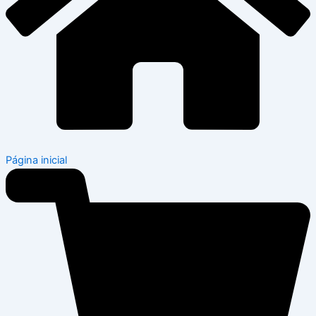
Página inicial