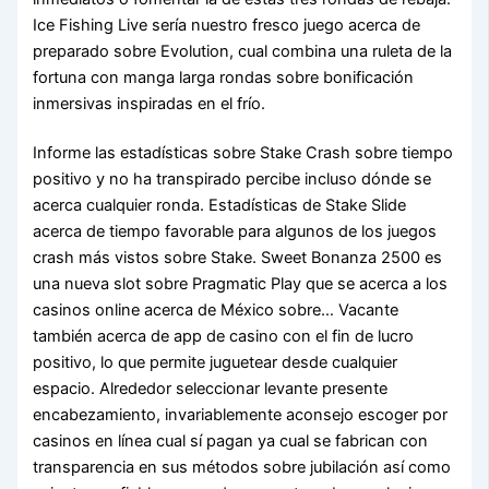
Ice Fishing Live serí­a nuestro fresco juego acerca de
preparado sobre Evolution, cual combina una ruleta de la
fortuna con manga larga rondas sobre bonificación
inmersivas inspiradas en el frío.
Informe las estadísticas sobre Stake Crash sobre tiempo
positivo y no ha transpirado percibe incluso dónde se
acerca cualquier ronda. Estadísticas de Stake Slide
acerca de tiempo favorable para algunos de los juegos
crash más vistos sobre Stake. Sweet Bonanza 2500 es
una nueva slot sobre Pragmatic Play que se acerca a los
casinos online acerca de México sobre… Vacante
también acerca de app de casino con el fin de lucro
positivo, lo que permite juguetear desde cualquier
espacio. Alrededor seleccionar levante presente
encabezamiento, invariablemente aconsejo escoger por
casinos en línea cual sí pagan ya cual se fabrican con
transparencia en sus métodos sobre jubilación así­ como