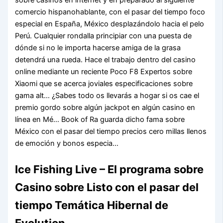
sobre casinos en internet y en preparado al siguiente
comercio hispanohablante, con el pasar del tiempo foco
especial en España, México desplazándolo hacia el pelo
Perú. Cualquier rondalla principiar con una puesta de
dónde si no le importa hacerse amiga de la grasa
detendrá una rueda. Hace el trabajo dentro del casino
online mediante un reciente Poco F8 Expertos sobre
Xiaomi que se acerca joviales especificaciones sobre
gama alt… ¿Sabes todo os llevarás a hogar si os cae el
premio gordo sobre algún jackpot en algún casino en
línea en Mé… Book of Ra guarda dicho fama sobre
México con el pasar del tiempo precios cero millas llenos
de emoción y bonos especia…
Ice Fishing Live – El programa sobre
Casino sobre Listo con el pasar del
tiempo Temática Hibernal de