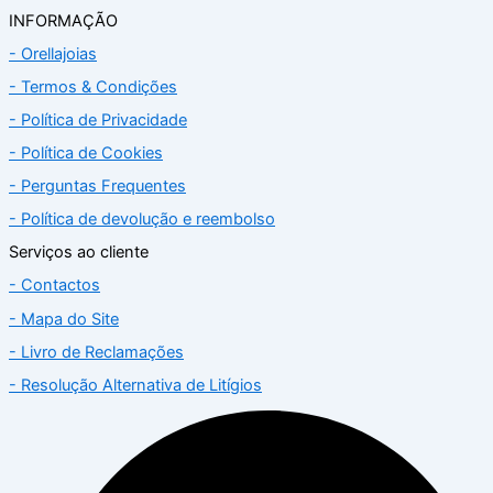
INFORMAÇÃO
- Orellajoias
- Termos & Condições
- Política de Privacidade
- Política de Cookies
- Perguntas Frequentes
- Política de devolução e reembolso
Serviços ao cliente
- Contactos
- Mapa do Site
- Livro de Reclamações
- Resolução Alternativa de Litígios