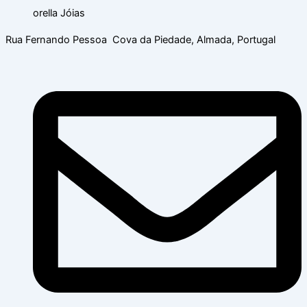
orella Jóias
Rua Fernando Pessoa Cova da Piedade, Almada, Portugal