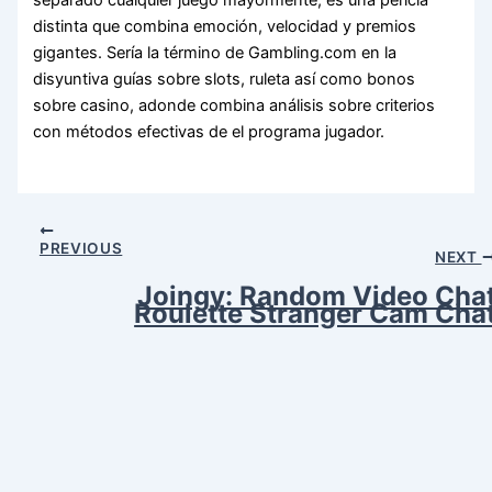
separado cualquier juego mayormente, es una pericia
distinta que combina emoción, velocidad y premios
gigantes. Serí­a la término de Gambling.com en la
disyuntiva guías sobre slots, ruleta así­ como bonos
sobre casino, adonde combina análisis sobre criterios
con métodos efectivas de el programa jugador.
PREVIOUS
NEXT
Joingy: Random Video Cha
Roulette Stranger Cam Cha