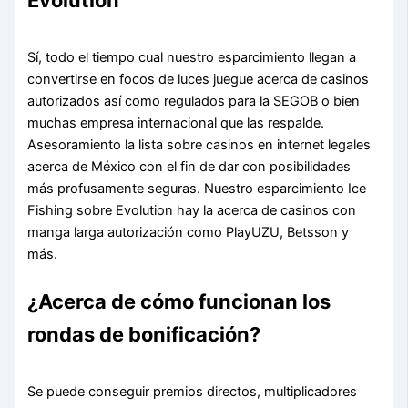
Evolution
Sí, todo el tiempo cual nuestro esparcimiento llegan a
convertirse en focos de luces juegue acerca de casinos
autorizados así­ como regulados para la SEGOB o bien
muchas empresa internacional que las respalde.
Asesoramiento la lista sobre casinos en internet legales
acerca de México con el fin de dar con posibilidades
más profusamente seguras. Nuestro esparcimiento Ice
Fishing sobre Evolution hay la acerca de casinos con
manga larga autorización como PlayUZU, Betsson y
más.
¿Acerca de cómo funcionan los
rondas de bonificación?
Se puede conseguir premios directos, multiplicadores