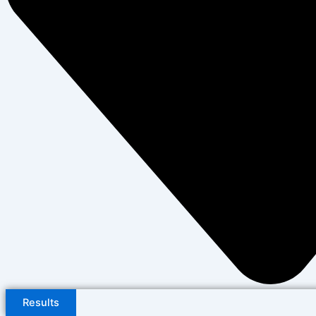
Results