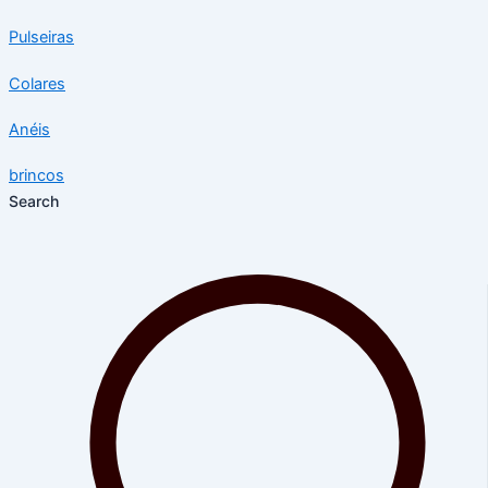
Pulseiras
Colares
Anéis
brincos
Search