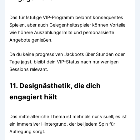
Das fünfstufige VIP-Programm belohnt konsequentes
Spielen, aber auch Gelegenheitsspieler können Vorteile
wie höhere Auszahlungslimits und personalisierte
Angebote genießen.
Da du keine progressiven Jackpots über Stunden oder
Tage jagst, bleibt dein VIP-Status nach nur wenigen
Sessions relevant.
11. Designästhetik, die dich
engagiert hält
Das mittelalterliche Thema ist mehr als nur visuell; es ist
ein immersiver Hintergrund, der bei jedem Spin für
Aufregung sorgt.