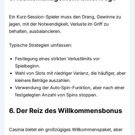
Ein Kurz‑Session-Spieler muss den Drang, Gewinne zu
jagen, mit der Notwendigkeit, Verluste im Griff zu
behalten, ausbalancieren.
Typische Strategien umfassen:
Festlegung eines strikten Verlustlimits vor
Spielbeginn.
Wahl von Slots mit niedriger Varianz, die häufiger, aber
kleinere Beträge auszahlen.
Verwendung der Auto‑Spin-Funktion, aber nach einer
festgelegten Anzahl von Spins stoppen.
6. Der Reiz des Willkommensbonus
Casinia bietet ein großzügiges Willkommenspaket, aber