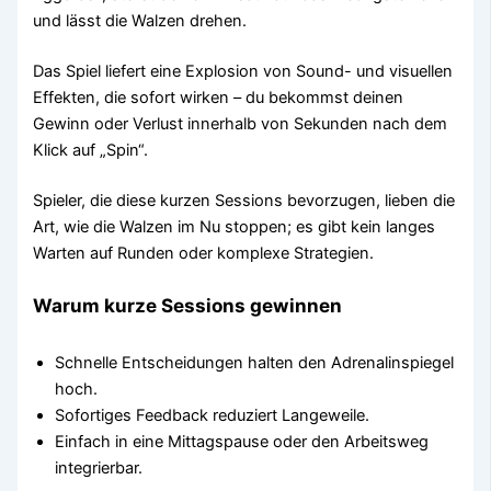
und lässt die Walzen drehen.
Das Spiel liefert eine Explosion von Sound- und visuellen
Effekten, die sofort wirken – du bekommst deinen
Gewinn oder Verlust innerhalb von Sekunden nach dem
Klick auf „Spin“.
Spieler, die diese kurzen Sessions bevorzugen, lieben die
Art, wie die Walzen im Nu stoppen; es gibt kein langes
Warten auf Runden oder komplexe Strategien.
Warum kurze Sessions gewinnen
Schnelle Entscheidungen halten den Adrenalinspiegel
hoch.
Sofortiges Feedback reduziert Langeweile.
Einfach in eine Mittagspause oder den Arbeitsweg
integrierbar.