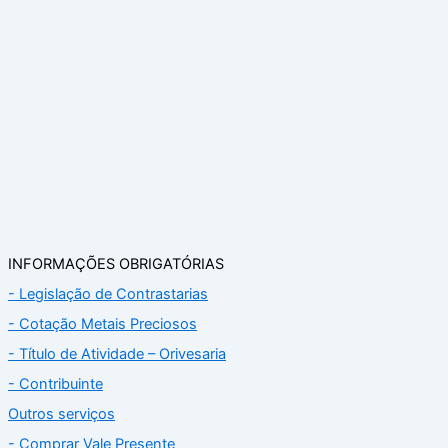
INFORMAÇÕES OBRIGATÓRIAS
- Legislação de Contrastarias
- Cotação Metais Preciosos
- Título de Atividade – Orivesaria
- Contribuinte
Outros serviços
- Comprar Vale Presente