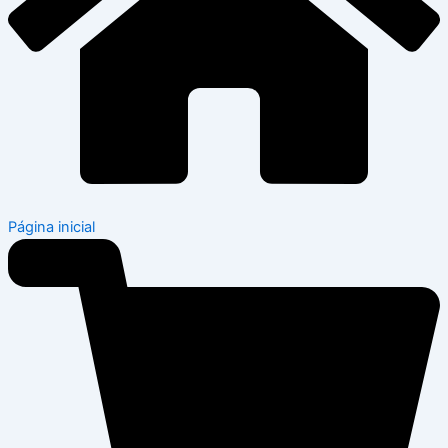
Página inicial