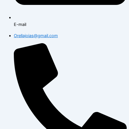
E-mail
Orellajoias@gmail.com