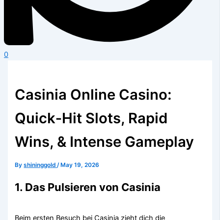
0
Casinia Online Casino:
Quick‑Hit Slots, Rapid
Wins, & Intense Gameplay
By
shininggold
/
May 19, 2026
1. Das Pulsieren von Casinia
Beim ersten Besuch bei Casinia zieht dich die