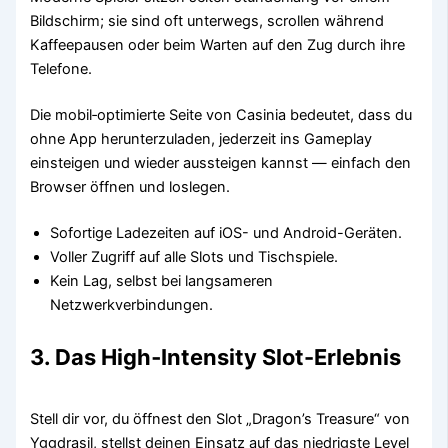
Bildschirm; sie sind oft unterwegs, scrollen während
Kaffeepausen oder beim Warten auf den Zug durch ihre
Telefone.
Die mobil‑optimierte Seite von Casinia bedeutet, dass du
ohne App herunterzuladen, jederzeit ins Gameplay
einsteigen und wieder aussteigen kannst — einfach den
Browser öffnen und loslegen.
Sofortige Ladezeiten auf iOS- und Android-Geräten.
Voller Zugriff auf alle Slots und Tischspiele.
Kein Lag, selbst bei langsameren
Netzwerkverbindungen.
3. Das High‑Intensity Slot-Erlebnis
Stell dir vor, du öffnest den Slot „Dragon’s Treasure“ von
Yggdrasil, stellst deinen Einsatz auf das niedrigste Level