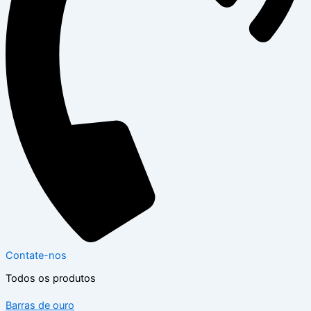
Contate-nos
Todos os produtos
Barras de ouro