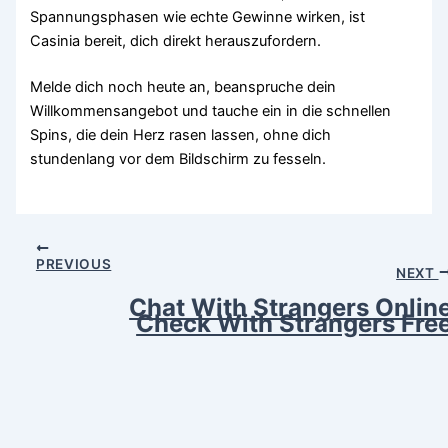
Spannungsphasen wie echte Gewinne wirken, ist
Casinia bereit, dich direkt herauszufordern.
Melde dich noch heute an, beanspruche dein
Willkommensangebot und tauche ein in die schnellen
Spins, die dein Herz rasen lassen, ohne dich
stundenlang vor dem Bildschirm zu fesseln.
PREVIOUS
NEXT
Chat With Strangers Onlin
Check With Strangers Fre