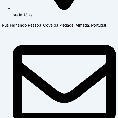
orella Jóias
Rua Fernando Pessoa Cova da Piedade, Almada, Portugal