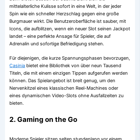
mittelalterliche Kulisse sofort in eine Welt, in der jeder
Spin wie ein schneller Herzschlag gegen eine große
Burgmauer wirkt. Die Benutzeroberfläche ist sauber, mit
Icons, die aufblitzen, wenn ein neuer Slot seinen Jackpot
landet – eine perfekte Ansage für Spieler, die auf
Adrenalin und sofortige Befriedigung stehen.
Für diejenigen, die kurze Spannungsphasen bevorzugen,
Casinia
bietet eine Bibliothek von über neun Tausend
Titeln, die mit einem einzigen Tippen aufgerufen werden
können. Das Spielangebot ist breit genug, um den
Nervenkitzel eines klassischen Reel-Machines oder
eines dynamischen Video-Slots ohne Ausfallzeiten zu
bieten.
2. Gaming on the Go
Moderne Spieler sitzen selten stundenlang vor einem