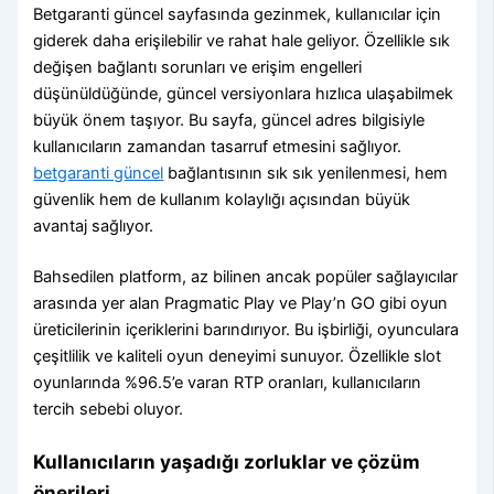
Betgaranti güncel sayfasında gezinmek, kullanıcılar için
giderek daha erişilebilir ve rahat hale geliyor. Özellikle sık
değişen bağlantı sorunları ve erişim engelleri
düşünüldüğünde, güncel versiyonlara hızlıca ulaşabilmek
büyük önem taşıyor. Bu sayfa, güncel adres bilgisiyle
kullanıcıların zamandan tasarruf etmesini sağlıyor.
betgaranti güncel
bağlantısının sık sık yenilenmesi, hem
güvenlik hem de kullanım kolaylığı açısından büyük
avantaj sağlıyor.
Bahsedilen platform, az bilinen ancak popüler sağlayıcılar
arasında yer alan Pragmatic Play ve Play’n GO gibi oyun
üreticilerinin içeriklerini barındırıyor. Bu işbirliği, oyunculara
çeşitlilik ve kaliteli oyun deneyimi sunuyor. Özellikle slot
oyunlarında %96.5’e varan RTP oranları, kullanıcıların
tercih sebebi oluyor.
Kullanıcıların yaşadığı zorluklar ve çözüm
önerileri