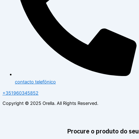
contacto telefönico
+351960345852
Copyright © 2025 Orella. All Rights Reserved.
Procure o produto do seu