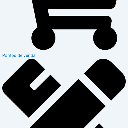
Pontos de venda