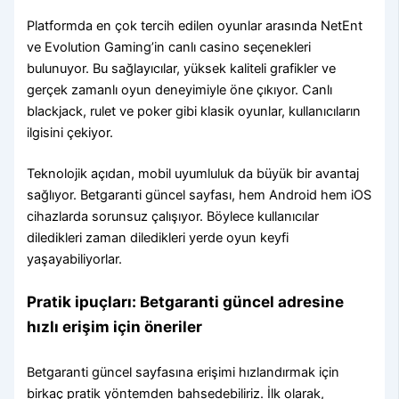
Platformda en çok tercih edilen oyunlar arasında NetEnt
ve Evolution Gaming’in canlı casino seçenekleri
bulunuyor. Bu sağlayıcılar, yüksek kaliteli grafikler ve
gerçek zamanlı oyun deneyimiyle öne çıkıyor. Canlı
blackjack, rulet ve poker gibi klasik oyunlar, kullanıcıların
ilgisini çekiyor.
Teknolojik açıdan, mobil uyumluluk da büyük bir avantaj
sağlıyor. Betgaranti güncel sayfası, hem Android hem iOS
cihazlarda sorunsuz çalışıyor. Böylece kullanıcılar
diledikleri zaman diledikleri yerde oyun keyfi
yaşayabiliyorlar.
Pratik ipuçları: Betgaranti güncel adresine
hızlı erişim için öneriler
Betgaranti güncel sayfasına erişimi hızlandırmak için
birkaç pratik yöntemden bahsedebiliriz. İlk olarak,