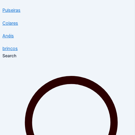
Pulseiras
Colares
Anéis
brincos
Search