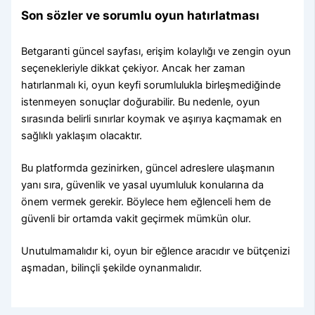
Son sözler ve sorumlu oyun hatırlatması
Betgaranti güncel sayfası, erişim kolaylığı ve zengin oyun
seçenekleriyle dikkat çekiyor. Ancak her zaman
hatırlanmalı ki, oyun keyfi sorumlulukla birleşmediğinde
istenmeyen sonuçlar doğurabilir. Bu nedenle, oyun
sırasında belirli sınırlar koymak ve aşırıya kaçmamak en
sağlıklı yaklaşım olacaktır.
Bu platformda gezinirken, güncel adreslere ulaşmanın
yanı sıra, güvenlik ve yasal uyumluluk konularına da
önem vermek gerekir. Böylece hem eğlenceli hem de
güvenli bir ortamda vakit geçirmek mümkün olur.
Unutulmamalıdır ki, oyun bir eğlence aracıdır ve bütçenizi
aşmadan, bilinçli şekilde oynanmalıdır.