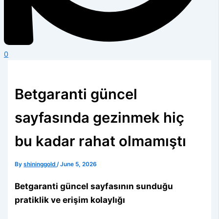
0
Betgaranti güncel
sayfasında gezinmek hiç
bu kadar rahat olmamıştı
By
shininggold
/
June 5, 2026
Betgaranti güncel sayfasının sunduğu
pratiklik ve erişim kolaylığı