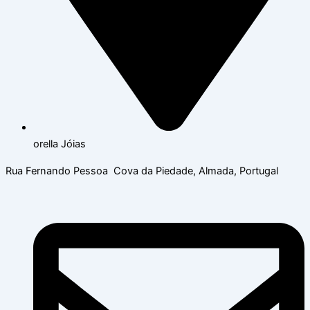
orella Jóias
Rua Fernando Pessoa Cova da Piedade, Almada, Portugal