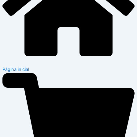
Página inicial