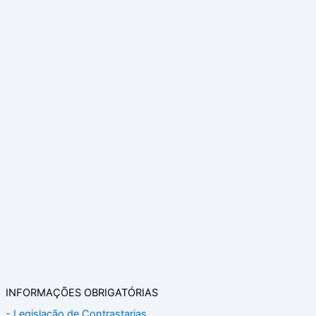
INFORMAÇÕES OBRIGATÓRIAS
- Legislação de Contrastarias