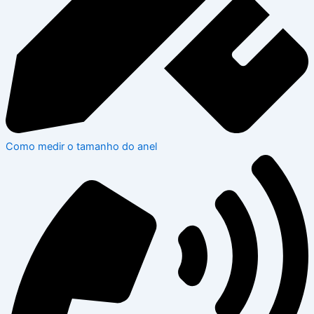
Como medir o tamanho do anel