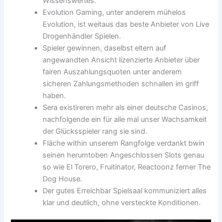
Wissenswertes.
Evolution Gaming, unter anderem mühelos
Evolution, ist weitaus das beste Anbieter von Live
Drogenhändler Spielen.
Spieler gewinnen, daselbst eltern auf
angewandten Ansicht lizenzierte Anbieter über
fairen Auszahlungsquoten unter anderem
sicheren Zahlungsmethoden schnallen im griff
haben.
Sera existireren mehr als einer deutsche Casinos,
nachfolgende ein für alle mal unser Wachsamkeit
der Glücksspieler rang sie sind.
Fläche within unserem Rangfolge verdankt bwin
seinen herumtoben Angeschlossen Slots genau
so wie El Torero, Fruitinator, Reactoonz ferner The
Dog House.
Der gutes Erreichbar Spielsaal kommuniziert alles
klar und deutlich, ohne versteckte Konditionen.