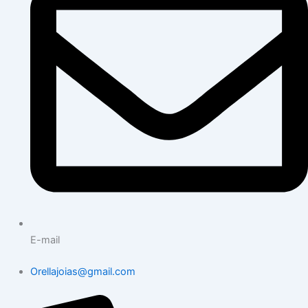
E-mail
Orellajoias@gmail.com