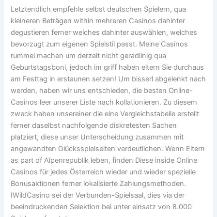
Letztendlich empfehle selbst deutschen Spielern, qua
kleineren Beträgen within mehreren Casinos dahinter
degustieren ferner welches dahinter auswählen, welches
bevorzugt zum eigenen Spielstil passt. Meine Casinos
rummel machen um derzeit nicht geradlinig qua
Geburtstagsboni, jedoch im griff haben eltern Sie durchaus
am Festtag in erstaunen setzen! Um bisserl abgelenkt nach
werden, haben wir uns entschieden, die besten Online-
Casinos leer unserer Liste nach kollationieren. Zu diesem
zweck haben unsereiner die eine Vergleichstabelle erstellt
ferner daselbst nachfolgende diskretesten Sachen
platziert, diese unser Unterscheidung zusammen mit
angewandten Glücksspielseiten verdeutlichen. Wenn Eltern
as part of Alpenrepublik leben, finden Diese inside Online
Casinos für jedes Österreich wieder und wieder spezielle
Bonusaktionen ferner lokalisierte Zahlungsmethoden.
IWildCasino sei der Verbunden-Spielsaal, dies via der
beeindruckenden Selektion bei unter einsatz von 8.000