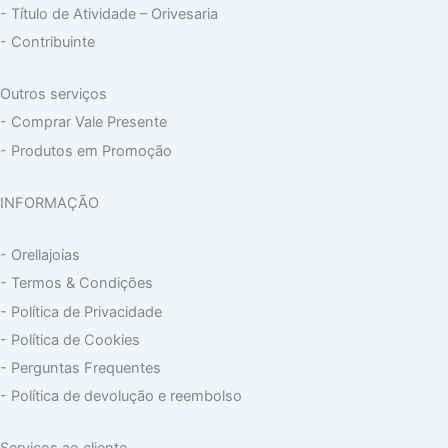
- Título de Atividade – Orivesaria
- Contribuinte
Outros serviços
- Comprar Vale Presente
- Produtos em Promoção
INFORMAÇÃO
- Orellajoias
- Termos & Condições
- Política de Privacidade
- Política de Cookies
- Perguntas Frequentes
- Política de devolução e reembolso