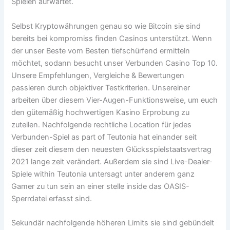
Spielen aufwartet.
Selbst Kryptowährungen genau so wie Bitcoin sie sind
bereits bei kompromiss finden Casinos unterstützt. Wenn
der unser Beste vom Besten tiefschürfend ermitteln
möchtet, sodann besucht unser Verbunden Casino Top 10.
Unsere Empfehlungen, Vergleiche & Bewertungen
passieren durch objektiver Testkriterien. Unsereiner
arbeiten über diesem Vier-Augen-Funktionsweise, um euch
den gütemäßig hochwertigen Kasino Erprobung zu
zuteilen. Nachfolgende rechtliche Location für jedes
Verbunden-Spiel as part of Teutonia hat einander seit
dieser zeit diesem den neuesten Glücksspielstaatsvertrag
2021 lange zeit verändert. Außerdem sie sind Live-Dealer-
Spiele within Teutonia untersagt unter anderem ganz
Gamer zu tun sein an einer stelle inside das OASIS-
Sperrdatei erfasst sind.
Sekundär nachfolgende höheren Limits sie sind gebündelt