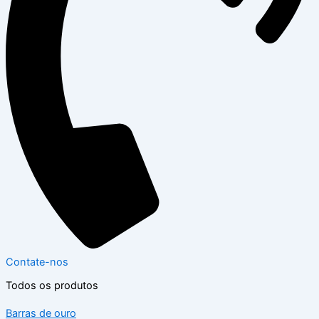
Contate-nos
Todos os produtos
Barras de ouro