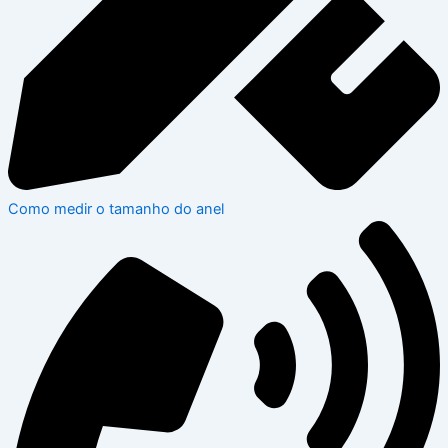
Como medir o tamanho do anel