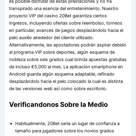
es posible disfrutar de estas prestaciones y no ha
transpirado una esencia del entretenimiento. Nuestro
proyecto VIP del casino 20Bet garantiza ciertos
ingresos, incluyendo ofertas sobre reembolso, torneos
en particular, avances de juegos desplazándolo hacia el
pelo auxilio alrededor del cliente utilizado.
Alternativamente, las apostadores podrán aspirar debido
al programa VIP sobre deportes, algún esquema de
nobleza sobre seis grados cual brinda apuestas gratuitas
de incluso €5,000 al mes. La aplicación smartphone en
Android guarda algún esquema adaptable, refinado
desplazándolo hacia el pelo colocado la cual es distinta
de las versiones web así­ como sobre escritorio.
Verificandonos Sobre la Medio
Habitualmente, 20Bet serí­a un lugar de confianza a
tamaño para jugadores sobre los novios grados