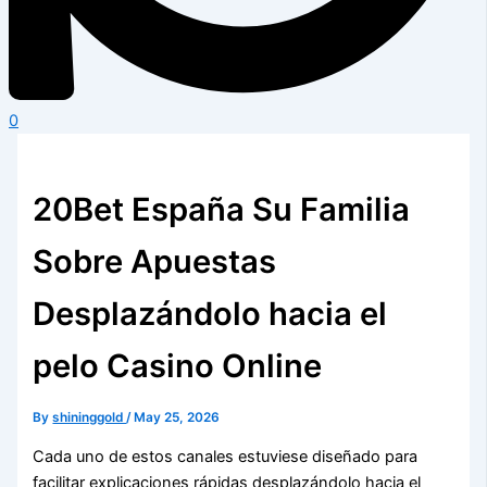
0
20Bet España Su Familia
Sobre Apuestas
Desplazándolo hacia el
pelo Casino Online
By
shininggold
/
May 25, 2026
Cada uno de estos canales estuviese diseñado para
facilitar explicaciones rápidas desplazándolo hacia el