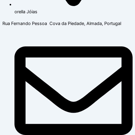
orella Jóias
Rua Fernando Pessoa Cova da Piedade, Almada, Portugal