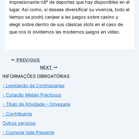
impresionante nâº de deportes que hay disponibles en el
lugar. Así­ como, si deseas diversificar su vivencia, todo el
tiempo se podrí¡ canjear a las juegos sobre casino y
elegir sobre dentro de sus clásicas slots en el caso de
que nos lo olvidemos las modernos juegos en vídeo.
PREVIOUS
NEXT
INFORMAÇÕES OBRIGATÓRIAS
- Legislação de Contrastarias
- Cotação Metais Preciosos
- Título de Atividade – Orivesaria
- Contribuinte
Outros serviços
- Comprar Vale Presente