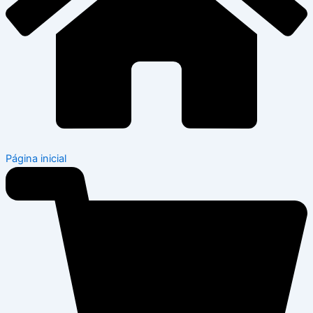
Página inicial