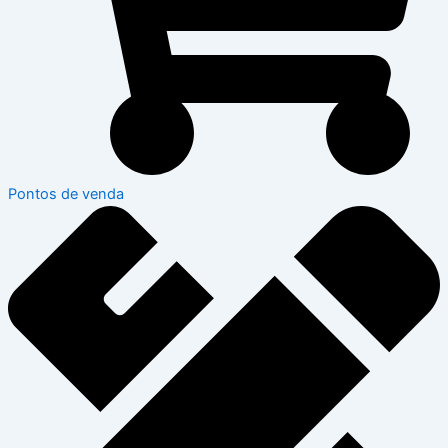
Pontos de venda