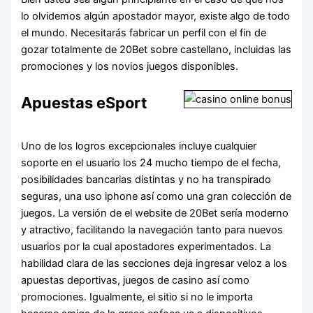
lo olvidemos algún apostador mayor, existe algo de todo
el mundo. Necesitarás fabricar un perfil con el fin de
gozar totalmente de 20Bet sobre castellano, incluidas las
promociones y los novios juegos disponibles.
Apuestas eSport
Uno de los logros excepcionales incluye cualquier
soporte en el usuario los 24 mucho tiempo de el fecha,
posibilidades bancarias distintas y no ha transpirado
seguras, una uso iphone así­ como una gran colección de
juegos. La versión de el website de 20Bet serí­a moderno
y atractivo, facilitando la navegación tanto para nuevos
usuarios por la cual apostadores experimentados. La
habilidad clara de las secciones deja ingresar veloz a los
apuestas deportivas, juegos de casino así­ como
promociones. Igualmente, el sitio si no le importa