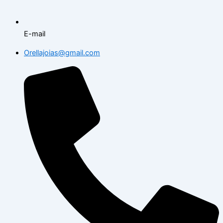
E-mail
Orellajoias@gmail.com