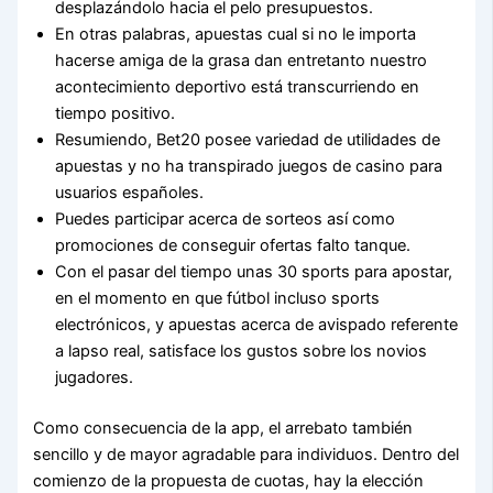
desplazándolo hacia el pelo presupuestos.
En otras palabras, apuestas cual si no le importa
hacerse amiga de la grasa dan entretanto nuestro
acontecimiento deportivo está transcurriendo en
tiempo positivo.
Resumiendo, Bet20 posee variedad de utilidades de
apuestas y no ha transpirado juegos de casino para
usuarios españoles.
Puedes participar acerca de sorteos así­ como
promociones de conseguir ofertas falto tanque.
Con el pasar del tiempo unas 30 sports para apostar,
en el momento en que fútbol incluso sports
electrónicos, y apuestas acerca de avispado referente
a lapso real, satisface los gustos sobre los novios
jugadores.
Como consecuencia de la app, el arrebato también
sencillo y de mayor agradable para individuos. Dentro del
comienzo de la propuesta de cuotas, hay la elección