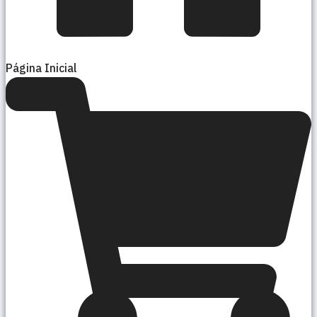
Página Inicial