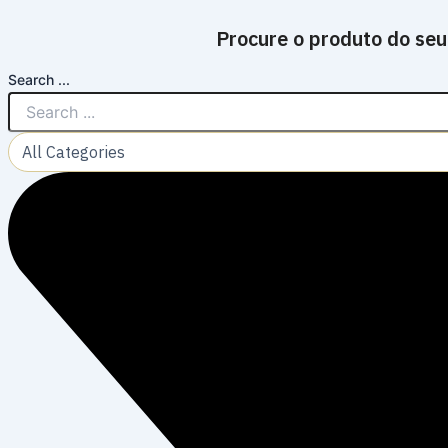
Procure o produto do seu
Search ...