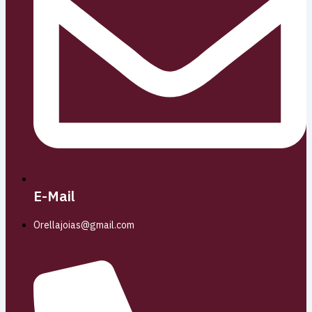
E-Mail
Orellajoias@gmail.com