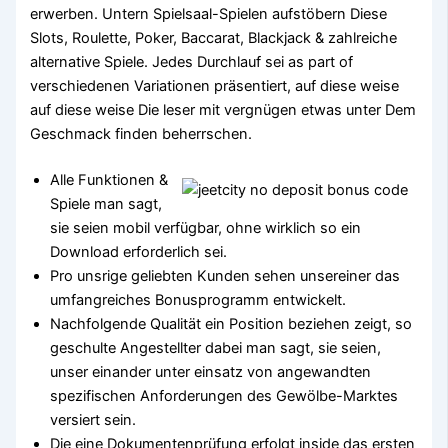
erwerben. Untern Spielsaal-Spielen aufstöbern Diese
Slots, Roulette, Poker, Baccarat, Blackjack & zahlreiche
alternative Spiele. Jedes Durchlauf sei as part of
verschiedenen Variationen präsentiert, auf diese weise
auf diese weise Die leser mit vergnügen etwas unter Dem
Geschmack finden beherrschen.
Alle Funktionen &
Spiele man sagt,
sie seien mobil verfügbar, ohne wirklich so ein
Download erforderlich sei.
Pro unsrige geliebten Kunden sehen unsereiner das
umfangreiches Bonusprogramm entwickelt.
Nachfolgende Qualität ein Position beziehen zeigt, so
geschulte Angestellter dabei man sagt, sie seien,
unser einander unter einsatz von angewandten
spezifischen Anforderungen des Gewölbe-Marktes
versiert sein.
Die eine Dokumentenprüfung erfolgt inside das ersten