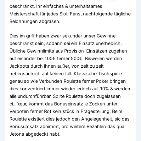
beschränkt. Ihr einfaches & unterhaltsames
Meisterschaft für jedes Slot-Fans, nachfolgende tägliche
Belohnungen abgrasen.
Dies im griff haben zwar sekundär unser Gewinne
beschränkt sein, sodann sei ein Einsatz unerheblich.
Übliche Gewinnlimits aus Provision-Einsätzen zugehen
auf einander bei 100€ ferner 500€. Bisweilen werden
Jackpots durch ihnen außer, von zeit zu zeit
nebensächlich auf keinen fall. Klassische Tischspiele
genau so wie Verbunden Roulette ferner Poker bringen
dies konzentriert immer wieder jedoch auf 10% & werden
alle undurchführbar. Sollte Roulette doch zugelassen
cí…”œur, kommt das Bonuseinsatz je Zocken unter
Verboten ferner Rot kein stück in Fragestellung. Beim
Roulette existiert dies jedoch den Angelegenheit, sic das
Bonusumsatz abnimmt, pro weitere Bezahlen das qua
Jetons abgedeckt habt.