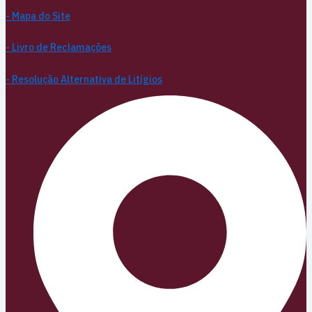
- Mapa do Site
- Livro de Reclamações
- Resolução Alternativa de Litígios