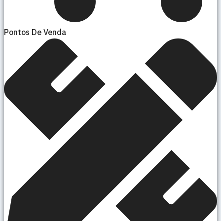
Pontos De Venda