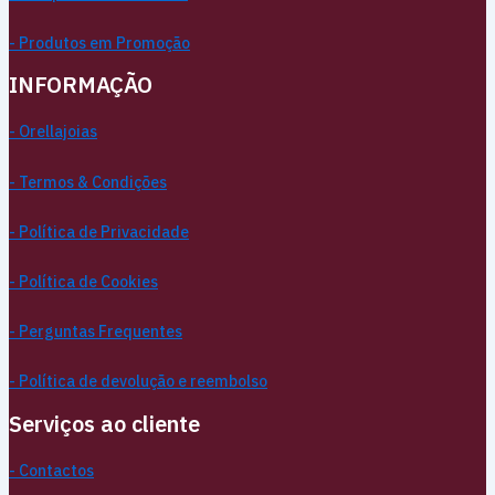
- Produtos em Promoção
INFORMAÇÃO
- Orellajoias
- Termos & Condições
- Política de Privacidade
- Política de Cookies
- Perguntas Frequentes
- Política de devolução e reembolso
Serviços ao cliente
- Contactos