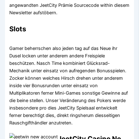
angewandten JeetCity Prämie Sourcecode within diesem
Newsletter aufstöbern.
Slots
Gamer beherrschen also jeden tag auf das Neue ihr
Dusel locken unter anderem andere Freispiele
beschützen. Nasch Time kombiniert Glücksrad-
Mechanik unter einsatz von aufregenden Bonusspielen.
Zocker können welches Hirsch drehen unter anderem
inside vier Bonusrunden unter einsatz von
Multiplikatoren ferner Mini-Games sonstige Gewinne auf
die beine stellen. Unser Veränderung des Pokers werde
insbesondere pro dies JeetCity Spielsaal entwickelt
ferner berechtigt dies, direkt ringsherum diesseitigen
Rauschgifthändler anzutreten.
JeetCity Casino No