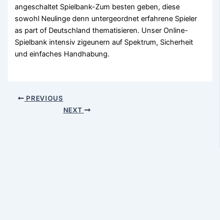
angeschaltet Spielbank-Zum besten geben, diese
sowohl Neulinge denn untergeordnet erfahrene Spieler
as part of Deutschland thematisieren. Unser Online-
Spielbank intensiv zigeunern auf Spektrum, Sicherheit
und einfaches Handhabung.
PREVIOUS
NEXT