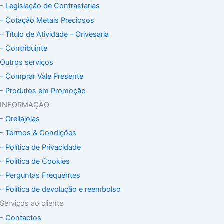
- Legislação de Contrastarias
- Cotação Metais Preciosos
- Título de Atividade – Orivesaria
- Contribuinte
Outros serviços
- Comprar Vale Presente
- Produtos em Promoção
INFORMAÇÃO
- Orellajoias
- Termos & Condições
- Política de Privacidade
- Política de Cookies
- Perguntas Frequentes
- Política de devolução e reembolso
Serviços ao cliente
- Contactos