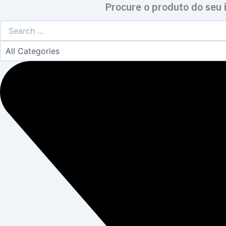
Procure o produto do seu 