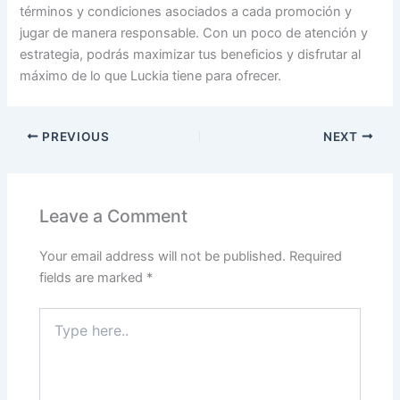
términos y condiciones asociados a cada promoción y
jugar de manera responsable. Con un poco de atención y
estrategia, podrás maximizar tus beneficios y disfrutar al
máximo de lo que Luckia tiene para ofrecer.
PREVIOUS
NEXT
Leave a Comment
Your email address will not be published.
Required
fields are marked
*
Type
here..