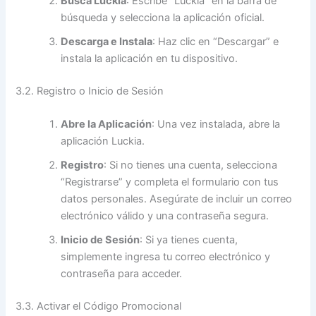
Busca Luckia
: Escribe “Luckia” en la barra de
búsqueda y selecciona la aplicación oficial.
Descarga e Instala
: Haz clic en “Descargar” e
instala la aplicación en tu dispositivo.
3.2. Registro o Inicio de Sesión
Abre la Aplicación
: Una vez instalada, abre la
aplicación Luckia.
Registro
: Si no tienes una cuenta, selecciona
“Registrarse” y completa el formulario con tus
datos personales. Asegúrate de incluir un correo
electrónico válido y una contraseña segura.
Inicio de Sesión
: Si ya tienes cuenta,
simplemente ingresa tu correo electrónico y
contraseña para acceder.
3.3. Activar el Código Promocional