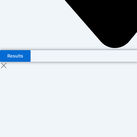
Results