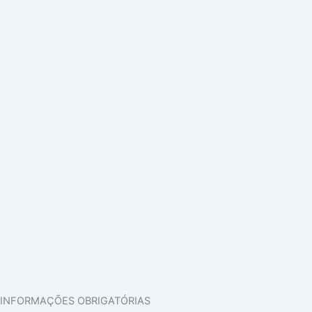
INFORMAÇÕES OBRIGATÓRIAS