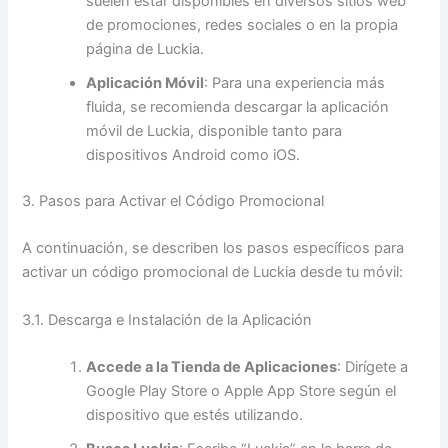
suelen estar disponibles en diversos sitios web
de promociones, redes sociales o en la propia
página de Luckia.
Aplicación Móvil
: Para una experiencia más
fluida, se recomienda descargar la aplicación
móvil de Luckia, disponible tanto para
dispositivos Android como iOS.
3. Pasos para Activar el Código Promocional
A continuación, se describen los pasos específicos para
activar un código promocional de Luckia desde tu móvil:
3.1. Descarga e Instalación de la Aplicación
Accede a la Tienda de Aplicaciones
: Dirígete a
Google Play Store o Apple App Store según el
dispositivo que estés utilizando.