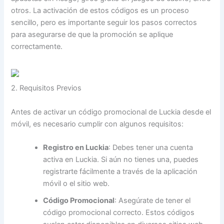
otros. La activación de estos códigos es un proceso
sencillo, pero es importante seguir los pasos correctos
para asegurarse de que la promoción se aplique
correctamente.
2. Requisitos Previos
Antes de activar un código promocional de Luckia desde el
móvil, es necesario cumplir con algunos requisitos:
Registro en Luckia
: Debes tener una cuenta
activa en Luckia. Si aún no tienes una, puedes
registrarte fácilmente a través de la aplicación
móvil o el sitio web.
Código Promocional
: Asegúrate de tener el
código promocional correcto. Estos códigos