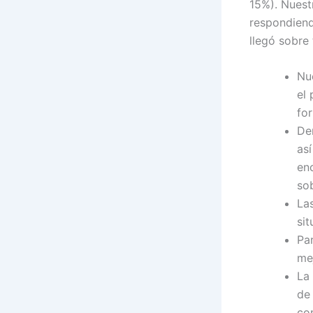
15%). Nuest
respondiend
llegó sobre 
Nue
el 
fo
De
así
enc
so
La
sit
Pa
mej
La 
de
co