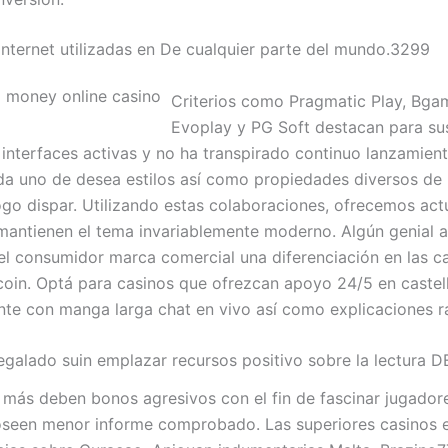
internet utilizadas en De cualquier parte del mundo.3299
Criterios como Pragmatic Play, Bga
Evoplay y PG Soft destacan para s
, interfaces activas y no ha transpirado continuo lanzamie
da uno de desea estilos así­ como propiedades diversos de
ogo dispar. Utilizando estas colaboraciones, ofrecemos act
 mantienen el tema invariablemente moderno. Algún genial a
el consumidor marca comercial una diferenciación en las ca
coin. Optá para casinos que ofrezcan apoyo 24/5 en castel
nte con manga larga chat en vivo así­ como explicaciones r
egalado suin emplazar recursos positivo sobre la lectura 
 más deben bonos agresivos con el fin de fascinar jugadore
een menor informe comprobado. Las superiores casinos e