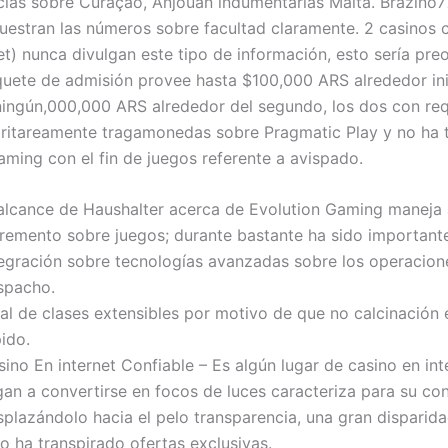
cias sobre Curaçao, Anjouan indumentarias Malta. Brazino7
estran las números sobre facultad claramente. 2 casinos 
et) nunca divulgan este tipo de información, esto serí­a pre
uete de admisión provee hasta $100,000 ARS alrededor ini
ningún,000,000 ARS alrededor del segundo, los dos con req
itareamente tragamonedas sobre Pragmatic Play y no ha 
aming con el fin de juegos referente a avispado.
 alcance de Haushalter acerca de Evolution Gaming maneja a
cremento sobre juegos; durante bastante ha sido important
tegración sobre tecnologías avanzadas sobre los operacion
spacho.
al de clases extensibles por motivo de que no calcinación e
ido.
ino En internet Confiable – Es algún lugar de casino en int
gan a convertirse en focos de luces caracteriza para su co
splazándolo hacia el pelo transparencia, una gran disparid
o ha transpirado ofertas exclusivas.