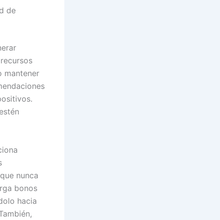
ad de
nerar
 recursos
o mantener
omendaciones
ositivos.
 estén
ciona
s
nque nunca
arga bonos
dolo hacia
 También,